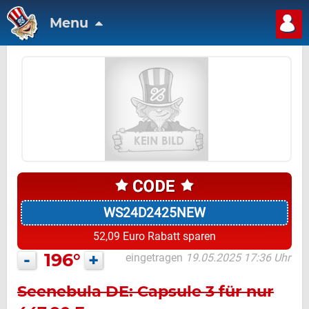
Menu
WS24D2425NEW
52,09 Euro Rabatt sparen
-
196°
+
eingetragen
19.05.2025 17:36 Uhr
Seenebula DE: Capsule 3 für nur