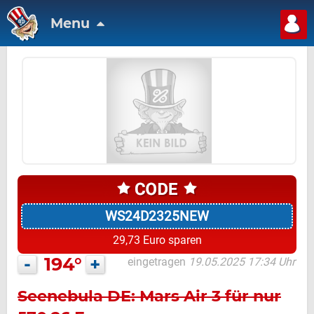
Menu
WS24D2325NEW
29,73 Euro sparen
-
194°
+
eingetragen
19.05.2025 17:34 Uhr
Seenebula DE: Mars Air 3 für nur