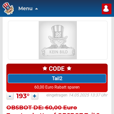
Menu
Tail2
60,00 Euro Rabatt sparen
-
193°
+
eingetragen
14.05.2025 13:37 Uhr
OBSBOT DE: 60,00 Euro