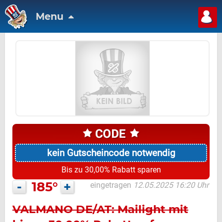
Menu
kein Gutscheincode notwendig
Bis zu 30,00% Rabatt sparen
-
185°
+
eingetragen
12.05.2025 16:20 Uhr
VALMANO DE/AT: Mailight mit