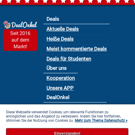
Deals
Aktuelle Deals
Seit 2016
Heiße Deals
auf dem
Markt!
Meist kommentierte Deals
Deals für Studenten
Über uns
Kooperation
Unsere APP
DealOnkel
Nutzungsbedingung
Diese Webseite verwendet Cookies, um relevante Funktionen zu
ermöglichen und das Angebot zu verbessern. Indem Sie hier fortfahren,
Datenschutzbestimmung
stimmen Sie der Nutzung von Cookies zu.
Mehr zum Thema Datenschutz »
Impressum