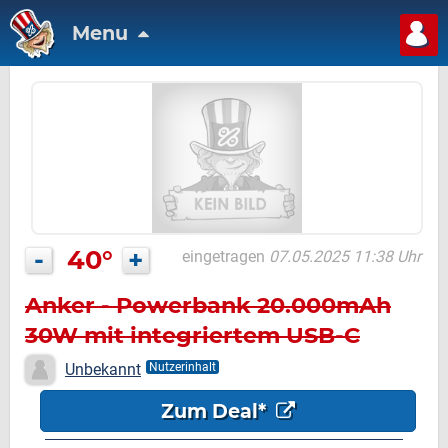
Menu
-
40°
+
eingetragen
07.05.2025 11:38 Uhr
Anker - Powerbank 20.000mAh
30W mit integriertem USB-C
Kabel
Unbekannt
Nutzerinhalt
Zum Deal*