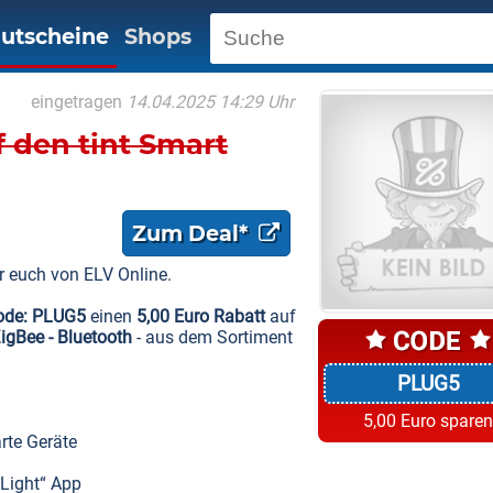
utscheine
Shops
eingetragen
14.04.2025 14:29 Uhr
f den tint Smart
Zum Deal*
r euch von ELV Online.
ode: PLUG5
einen
5,00 Euro Rabatt
auf
igBee - Bluetooth
- aus dem Sortiment
PLUG5
5,00 Euro sparen
rte Geräte
 Light“ App