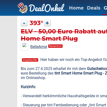
Home
Deals
G
-
393°
+
ELV - 50,00 Euro Rabatt au
Home Smart Plug
BelleAmie
Redaktion
Hier haben wir noch ein Top-Angebot fü
Abgelaufen
Bis zum 27.4.2025 erhaltet ihr mit dem
Gutscheinc
eure Bestellung des
tint Smart Home Smart Plug - Z
im Onlineshop.
Kurzinfo
:
- Verwandelt herkömmliche Haushaltsgeräte in sma
- Steuerung per tint Fernbedienung oder „tint Smart