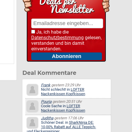
Ja, ich habe die
Datenschutzbestimmung
gelesen,
verstanden und bin damit
einverstanden.
Deal Kommentare
Frank
gestern 23:29 Uhr
Nicht schlecht! in
LOFTER
Nackenkissen Kopfkissen
Pouria
gestern 20:51 Uhr
Coole Sache in
LOFTER
Nackenkissen Kopfkissen
Juditha
gestern 17:06 Uhr
Schöner Deal. in
SharkNinja DE:
10,00% Rabatt auf ALLE Teppich-
und Fleckenreiniger