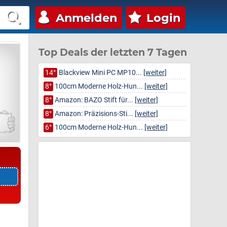
Anmelden
Login
Top Deals der letzten 7 Tagen
14°
Blackview Mini PC MP10...
[weiter]
8°
100cm Moderne Holz-Hun...
[weiter]
8°
Amazon: BAZO Stift für...
[weiter]
8°
Amazon: Präzisions-Sti...
[weiter]
6°
100cm Moderne Holz-Hun...
[weiter]