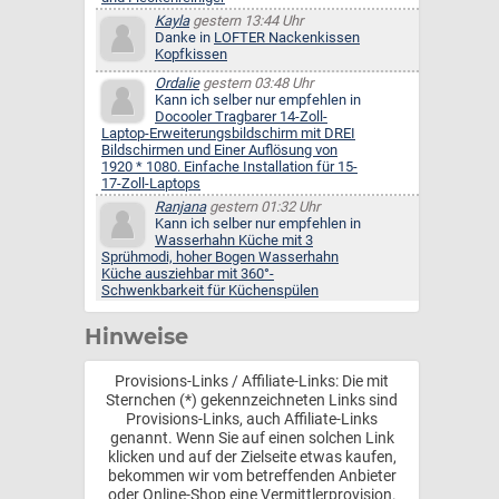
Kayla
gestern 13:44 Uhr
Danke in
LOFTER Nackenkissen
Kopfkissen
Ordalie
gestern 03:48 Uhr
Kann ich selber nur empfehlen in
Docooler Tragbarer 14-Zoll-
Laptop-Erweiterungsbildschirm mit DREI
Bildschirmen und Einer Auflösung von
1920 * 1080. Einfache Installation für 15-
17-Zoll-Laptops
Ranjana
gestern 01:32 Uhr
Kann ich selber nur empfehlen in
Wasserhahn Küche mit 3
Sprühmodi, hoher Bogen Wasserhahn
Küche ausziehbar mit 360°-
Schwenkbarkeit für Küchenspülen
Hinweise
Provisions-Links / Affiliate-Links: Die mit
Sternchen (*) gekennzeichneten Links sind
Provisions-Links, auch Affiliate-Links
genannt. Wenn Sie auf einen solchen Link
klicken und auf der Zielseite etwas kaufen,
bekommen wir vom betreffenden Anbieter
oder Online-Shop eine Vermittlerprovision.