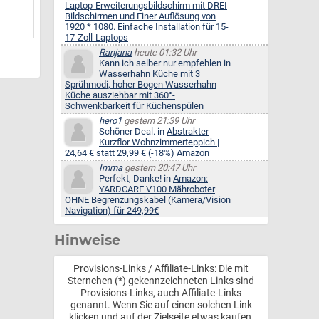
Laptop-Erweiterungsbildschirm mit DREI
Bildschirmen und Einer Auflösung von
1920 * 1080. Einfache Installation für 15-
17-Zoll-Laptops
Ranjana
heute 01:32 Uhr
Kann ich selber nur empfehlen in
Wasserhahn Küche mit 3
Sprühmodi, hoher Bogen Wasserhahn
Küche ausziehbar mit 360°-
Schwenkbarkeit für Küchenspülen
hero1
gestern 21:39 Uhr
Schöner Deal. in
Abstrakter
Kurzflor Wohnzimmerteppich |
24,64 € statt 29,99 € (-18%) Amazon
Imma
gestern 20:47 Uhr
Perfekt, Danke! in
Amazon:
YARDCARE V100 Mähroboter
OHNE Begrenzungskabel (Kamera/Vision
Navigation) für 249,99€
Hinweise
Provisions-Links / Affiliate-Links: Die mit
Sternchen (*) gekennzeichneten Links sind
Provisions-Links, auch Affiliate-Links
genannt. Wenn Sie auf einen solchen Link
klicken und auf der Zielseite etwas kaufen,