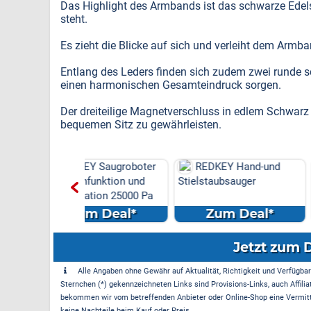
Das Highlight des Armbands ist das schwarze Edels
steht.
Es zieht die Blicke auf sich und verleiht dem Armb
Entlang des Leders finden sich zudem zwei runde s
einen harmonischen Gesamteindruck sorgen.
Der dreiteilige Magnetverschluss in edlem Schwar
bequemen Sitz zu gewährleisten.
Y Saugroboter
REDKEY Hand-und
REDKEY W15 
funktion und
Stielstaubsauger
Trocken-Akkusau
ation 25000 Pa
m Deal*
Zum Deal*
Zum Dea
Jetzt zum 
Alle Angaben ohne Gewähr auf Aktualität, Richtigkeit und Verfügbarke
Sternchen (*) gekennzeichneten Links sind Provisions-Links, auch Affilia
bekommen wir vom betreffenden Anbieter oder Online-Shop eine Vermittle
keine Nachteile beim Kauf oder Preis.