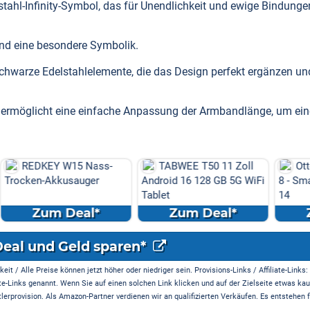
tahl-Infinity-Symbol, das für Unendlichkeit und ewige Bindunge
and eine besondere Symbolik.
chwarze Edelstahlelemente, die das Design perfekt ergänzen un
z ermöglicht eine einfache Anpassung der Armbandlänge, um ei
Nass-
TABWEE T50 11 Zoll
Otto - Blackview Wav
ger
Android 16 128 GB 5G WiFi
8 - Smartphone mit Andro
Tablet
14
l*
Zum Deal*
Zum Deal*
Deal und Geld sparen*
it / Alle Preise können jetzt höher oder niedriger sein. Provisions-Links / Affiliate-Links:
te-Links genannt. Wenn Sie auf einen solchen Link klicken und auf der Zielseite etwas kau
rprovision. Als Amazon-Partner verdienen wir an qualifizierten Verkäufen. Es entstehen f