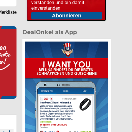
verstanden und bin damit
einverstanden.
erkliste
DealOnkel als App