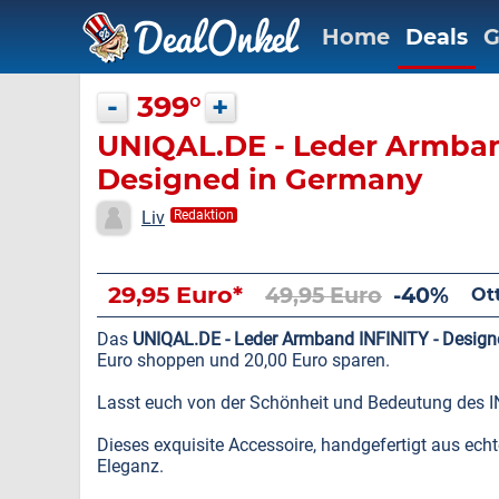
Home
Deals
G
-
399°
+
UNIQAL.DE - Leder Armban
Designed in Germany
Liv
Redaktion
29,95 Euro*
49,95 Euro
-40%
Ot
Das
UNIQAL.DE - Leder Armband INFINITY -
Design
Euro shoppen und 20,00 Euro sparen.
Lasst euch von der Schönheit und Bedeutung des 
Dieses exquisite Accessoire, handgefertigt aus ech
Eleganz.