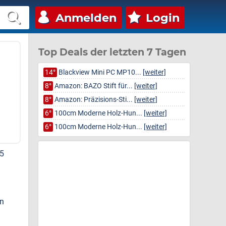
Anmelden
Login
Top Deals der letzten 7 Tagen
14°
Blackview Mini PC MP10...
[weiter]
8°
Amazon: BAZO Stift für...
[weiter]
8°
Amazon: Präzisions-Sti...
[weiter]
6°
100cm Moderne Holz-Hun...
[weiter]
6°
100cm Moderne Holz-Hun...
[weiter]
95
on