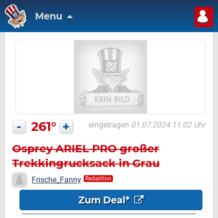
Menu
-
261°
+
eingetragen
01.07.2024 11:02 Uhr
Osprey ARIEL PRO großer
Trekkingrucksack in Grau
Frische_Fanny
Redaktion
Zum Deal*