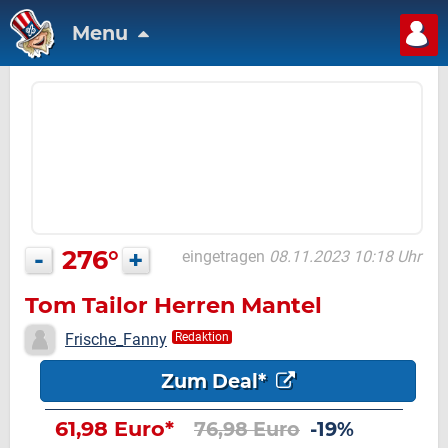
Menu
-
276°
+
eingetragen
08.11.2023 10:18 Uhr
Tom Tailor Herren Mantel
Frische_Fanny
Redaktion
Zum Deal*
61,98 Euro*
76,98 Euro
-19%