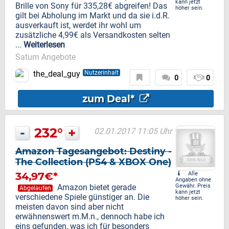
kann jetzt
Brille von Sony für 335,28€ abgreifen! Das
höher sein.
gilt bei Abholung im Markt und da sie i.d.R.
ausverkauft ist, werdet ihr wohl um
zusätzliche 4,99€ als Versandkosten selten
...
Weiterlesen
Saturn Angebote
the_deal_guy
Nutzerinhalt
0
0
zum Deal*
-
232°
+
02.01.2017 11:05 Uhr
Amazon Tagesangebot: Destiny -
The Collection (PS4 & XBOX One)
34,97€*
Alle
Angaben ohne
Amazon bietet gerade
Gewähr. Preis
Abgelaufen
kann jetzt
verschiedene Spiele günstiger an. Die
höher sein.
meisten davon sind aber nicht
erwähnenswert m.M.n., dennoch habe ich
eins gefunden, was ich für besonders