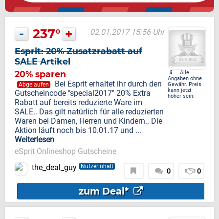
-
237°
+
02.01.2017 15:56 Uhr
Esprit: 20% Zusatzrabatt auf
SALE Artikel
20% sparen
Alle
Angaben ohne
Bei Esprit erhaltet ihr durch den
Abgelaufen
Gewähr. Preis
kann jetzt
Gutscheincode "special2017" 20% Extra
höher sein.
Rabatt auf bereits reduzierte Ware im
SALE.. Das gilt natürlich für alle reduzierten
Waren bei Damen, Herren und Kindern.. Die
Aktion läuft noch bis 10.01.17 und ...
Weiterlesen
eSprit Onlineshop Gutscheine
the_deal_guy
Nutzerinhalt
0
0
zum Deal*