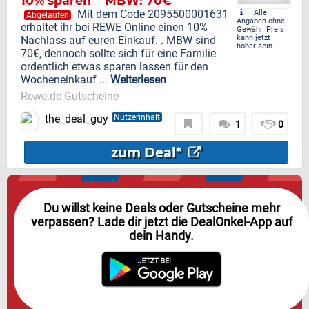
10% sparen
MBW: 70€
Mit dem Code 2095500001631
Alle
Abgelaufen
Angaben ohne
erhaltet ihr bei REWE Online einen 10%
Gewähr. Preis
kann jetzt
Nachlass auf euren Einkauf. . MBW sind
höher sein.
70€, dennoch sollte sich für eine Familie
ordentlich etwas sparen lassen für den
Wocheneinkauf ...
Weiterlesen
Rewe.de Gutscheine
the_deal_guy
Nutzerinhalt
1
0
zum Deal*
Du willst keine Deals oder Gutscheine mehr
verpassen? Lade dir jetzt die DealOnkel-App auf
dein Handy.