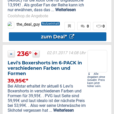
(Nordic) für die XBox One für unglaubliche
13,99€! . Als großer Fan der Reihe kann ich
nur erwähnen, dass das ...
Weiterlesen
Coolshop.de Angebote
the_deal_guy
Nutzerinhalt
0
0
zum Deal*
-
236°
+
02.01.2017 14:08 Uhr
Levi's Boxershorts im 6-PACK in
verschiedenen Farben und
Formen
Alle
Angaben ohne
39,95€*
Gewähr. Preis
kann jetzt
Bei Allstar erhaltet ihr aktuell 6 Levi's
höher sein.
Boxershorts in verschiedenen Farben und
Formen für 39,95€. . PVG laut Seite sind
59,99€ und laut idealo ist der nächste Preis
bei 53,99€. . Also wer seine Unterwäsche im
Skihotel vergessen hat ...
Weiterlesen