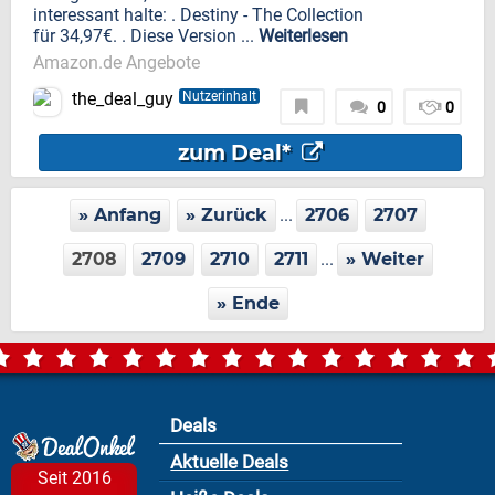
interessant halte: . Destiny - The Collection
für 34,97€. . Diese Version ...
Weiterlesen
Amazon.de Angebote
the_deal_guy
Nutzerinhalt
0
0
zum Deal*
» Anfang
» Zurück
...
2706
2707
2708
2709
2710
2711
...
» Weiter
» Ende
Deals
Aktuelle Deals
Seit 2016