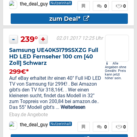
the_deal_guy
Nutzerinhalt
0
0
zum Deal*
-
239°
+
02.01.2017 12:25 Uhr
Samsung UE40K5179SSXZG Full
HD LED Fernseher 100 cm [40
Zoll] Schwarz
Alle
Angaben ohne
299€*
Gewähr. Preis
kann jetzt
Auf eBay erhaltet ihr einen 40" Full HD LED
höher sein.
TV von Samsung für 299€! . Bei Amazon
gibt's den TV für 318,16€. . Wer einen
kleineren sucht, findet das Modell in 32"
zum Toppreis von 200,84 bei amazon.de..
Das 55" Modell gibt's ...
Weiterlesen
Ebay.de Angebote
the_deal_guy
Nutzerinhalt
0
0