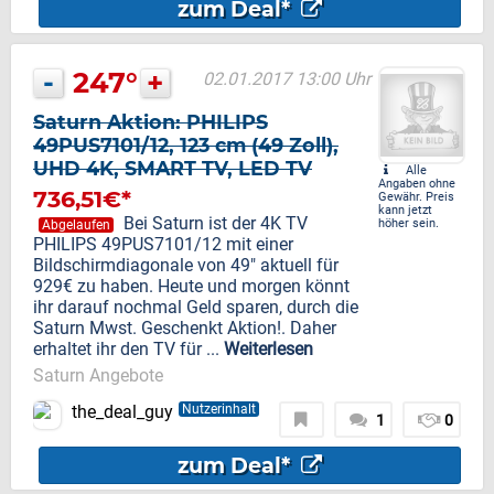
zum Deal*
-
247°
+
02.01.2017 13:00 Uhr
Saturn Aktion: PHILIPS
49PUS7101/12, 123 cm (49 Zoll),
UHD 4K, SMART TV, LED TV
Alle
Angaben ohne
736,51€*
Gewähr. Preis
kann jetzt
Bei Saturn ist der 4K TV
höher sein.
Abgelaufen
PHILIPS 49PUS7101/12 mit einer
Bildschirmdiagonale von 49" aktuell für
929€ zu haben. Heute und morgen könnt
ihr darauf nochmal Geld sparen, durch die
Saturn Mwst. Geschenkt Aktion!. Daher
erhaltet ihr den TV für ...
Weiterlesen
Saturn Angebote
the_deal_guy
Nutzerinhalt
1
0
zum Deal*