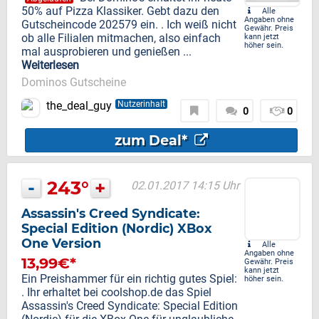
50% auf Pizza Klassiker. Gebt dazu den
Alle
Angaben ohne
Gutscheincode 202579 ein. . Ich weiß nicht
Gewähr. Preis
ob alle Filialen mitmachen, also einfach
kann jetzt
höher sein.
mal ausprobieren und genießen ...
Weiterlesen
Dominos Gutscheine
the_deal_guy
Nutzerinhalt
0
0
zum Deal*
-
243°
+
02.01.2017 14:15 Uhr
Assassin's Creed Syndicate:
Special Edition (Nordic) XBox
One Version
Alle
Angaben ohne
13,99€*
Gewähr. Preis
kann jetzt
Ein Preishammer für ein richtig gutes Spiel:
höher sein.
. Ihr erhaltet bei coolshop.de das Spiel
Assassin's Creed Syndicate: Special Edition