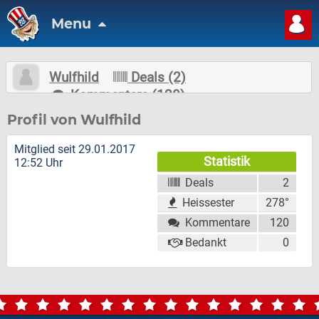
Menu
Wulfhild
Deals (2)
Kommentare (120)
Nachricht schreiben
Folgen
Profil von Wulfhild
Mitglied seit 29.01.2017
Statistik
12:52 Uhr
Deals
2
Heissester
278°
Kommentare
120
Bedankt
0