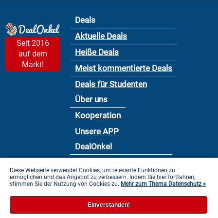
Deals
Aktuelle Deals
Seit 2016
Heiße Deals
auf dem
Markt!
Meist kommentierte Deals
Deals für Studenten
Über uns
Kooperation
Unsere APP
DealOnkel
Nutzungsbedingung
Diese Webseite verwendet Cookies, um relevante Funktionen zu
ermöglichen und das Angebot zu verbessern. Indem Sie hier fortfahren,
Datenschutzbestimmung
stimmen Sie der Nutzung von Cookies zu.
Mehr zum Thema Datenschutz »
Impressum