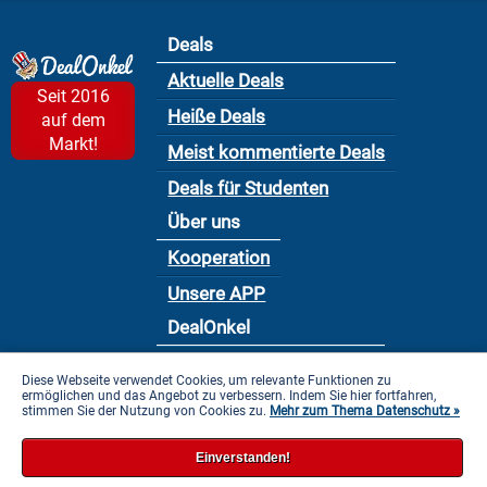
Deals
Aktuelle Deals
Seit 2016
Heiße Deals
auf dem
Markt!
Meist kommentierte Deals
Deals für Studenten
Über uns
Kooperation
Unsere APP
DealOnkel
Nutzungsbedingung
Diese Webseite verwendet Cookies, um relevante Funktionen zu
ermöglichen und das Angebot zu verbessern. Indem Sie hier fortfahren,
Datenschutzbestimmung
stimmen Sie der Nutzung von Cookies zu.
Mehr zum Thema Datenschutz »
Impressum