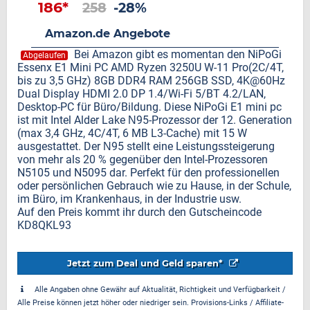
186*
258
-28%
Amazon.de Angebote
Bei Amazon gibt es momentan den NiPoGi
Abgelaufen
Essenx E1 Mini PC AΜD Ryzen 3250U W-11 Pro(2C/4T,
bis zu 3,5 GHz) 8GB DDR4 RAM 256GB SSD, 4K@60Hz
Dual Display HDMI 2.0 DP 1.4/Wi-Fi 5/BT 4.2/LAN,
Desktop-PC für Büro/Bildung. Diese NiPoGi E1 mini pc
ist mit Ιntel Alder Lake Ν95-Prozessor der 12. Generation
(max 3,4 GHz, 4C/4T, 6 MB L3-Cache) mit 15 W
ausgestattet. Der Ν95 stellt eine Leistungssteigerung
von mehr als 20 % gegenüber den Ιntel-Prozessoren
N5105 und N5095 dar. Perfekt für den professionellen
oder persönlichen Gebrauch wie zu Hause, in der Schule,
im Büro, im Krankenhaus, in der Industrie usw.
Auf den Preis kommt ihr durch den Gutscheincode
KD8QKL93
Jetzt zum Deal und Geld sparen*
Alle Angaben ohne Gewähr auf Aktualität, Richtigkeit und Verfügbarkeit /
Alle Preise können jetzt höher oder niedriger sein. Provisions-Links / Affiliate-