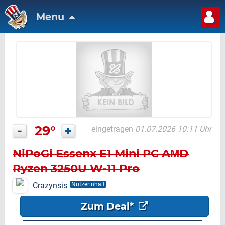
Menu
-
29°
+
eingetragen
01.07.2026 10:11 Uhr
NiPoGi Essenx E1 Mini PC AΜD
Ryzen 3250U W-11 Pro
Crazynsis
Nutzerinhalt
Zum Deal*