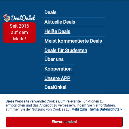
Deals
Aktuelle Deals
Seit 2016
Heiße Deals
auf dem
Markt!
Meist kommentierte Deals
Deals für Studenten
Über uns
Kooperation
Unsere APP
DealOnkel
Nutzungsbedingung
Diese Webseite verwendet Cookies, um relevante Funktionen zu
ermöglichen und das Angebot zu verbessern. Indem Sie hier fortfahren,
Datenschutzbestimmung
stimmen Sie der Nutzung von Cookies zu.
Mehr zum Thema Datenschutz »
Impressum