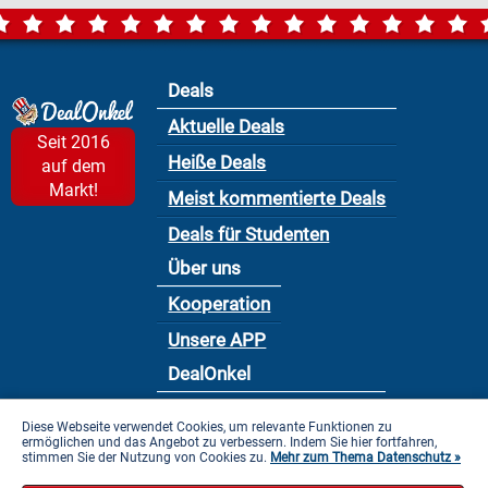
Deals
Aktuelle Deals
Seit 2016
Heiße Deals
auf dem
Markt!
Meist kommentierte Deals
Deals für Studenten
Über uns
Kooperation
Unsere APP
DealOnkel
Nutzungsbedingung
Diese Webseite verwendet Cookies, um relevante Funktionen zu
ermöglichen und das Angebot zu verbessern. Indem Sie hier fortfahren,
Datenschutzbestimmung
stimmen Sie der Nutzung von Cookies zu.
Mehr zum Thema Datenschutz »
Impressum