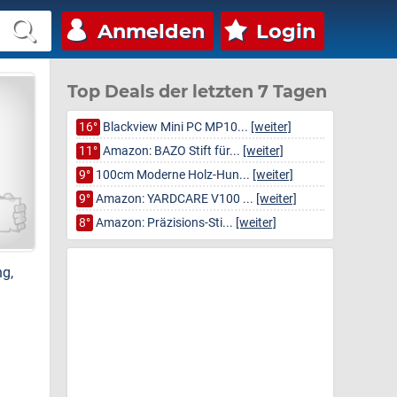
Anmelden
Login
Top Deals der letzten 7 Tagen
16°
Blackview Mini PC MP10...
[weiter]
11°
Amazon: BAZO Stift für...
[weiter]
9°
100cm Moderne Holz-Hun...
[weiter]
9°
Amazon: YARDCARE V100 ...
[weiter]
8°
Amazon: Präzisions-Sti...
[weiter]
ng,