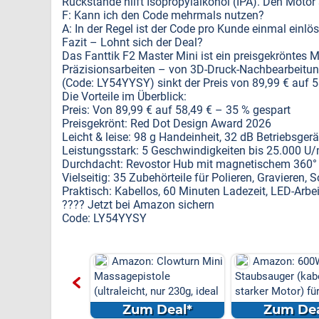
Rückstände hilft Isopropylalkohol (IPA). Den Motor 
F: Kann ich den Code mehrmals nutzen?
A: In der Regel ist der Code pro Kunde einmal einl
Fazit – Lohnt sich der Deal?
Das Fanttik F2 Master Mini ist ein preisgekröntes 
Präzisionsarbeiten – von 3D-Druck-Nachbearbeitung 
(Code: LY54YYSY) sinkt der Preis von 89,99 € auf 5
Die Vorteile im Überblick:
Preis: Von 89,99 € auf 58,49 € – 35 % gespart
Preisgekrönt: Red Dot Design Award 2026
Leicht & leise: 98 g Handeinheit, 32 dB Betriebsger
Leistungsstark: 5 Geschwindigkeiten bis 25.000 U
Durchdacht: Revostor Hub mit magnetischem 360°
Vielseitig: 35 Zubehörteile für Polieren, Gravieren
Praktisch: Kabellos, 60 Minuten Ladezeit, LED-Arbe
???? Jetzt bei Amazon sichern
Code: LY54YYSY
on: ETOOLAB 40V
Amazon: Clowturn Mini
Amazon: 600
enmäher (33cm,
Massagepistole
Staubsauger (kabe
 inkl. ZWEI 4,...
(ultraleicht, nur 230g, ideal
starker Motor) fü
...
m Deal*
Zum Deal*
Zum Dea