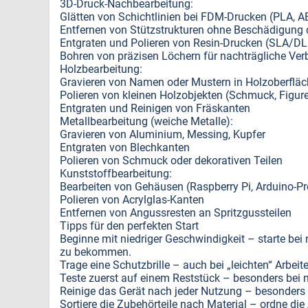
3D-Druck-Nachbearbeitung:
Glätten von Schichtlinien bei FDM-Drucken (PLA, 
Entfernen von Stützstrukturen ohne Beschädigung 
Entgraten und Polieren von Resin-Drucken (SLA/DL
Bohren von präzisen Löchern für nachträgliche Ve
Holzbearbeitung:
Gravieren von Namen oder Mustern in Holzoberflä
Polieren von kleinen Holzobjekten (Schmuck, Figur
Entgraten und Reinigen von Fräskanten
Metallbearbeitung (weiche Metalle):
Gravieren von Aluminium, Messing, Kupfer
Entgraten von Blechkanten
Polieren von Schmuck oder dekorativen Teilen
Kunststoffbearbeitung:
Bearbeiten von Gehäusen (Raspberry Pi, Arduino-Pr
Polieren von Acrylglas-Kanten
Entfernen von Angussresten an Spritzgussteilen
Tipps für den perfekten Start
Beginne mit niedriger Geschwindigkeit – starte bei
zu bekommen.
Trage eine Schutzbrille – auch bei „leichten“ Arbeit
Teste zuerst auf einem Reststück – besonders bei 
Reinige das Gerät nach jeder Nutzung – besonders 
Sortiere die Zubehörteile nach Material – ordne di