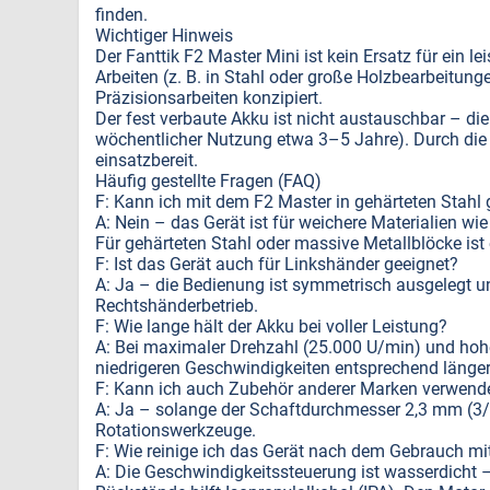
finden.
Wichtiger Hinweis
Der Fanttik F2 Master Mini ist kein Ersatz für ein
Arbeiten (z. B. in Stahl oder große Holzbearbeitungen)
Präzisionsarbeiten konzipiert.
Der fest verbaute Akku ist nicht austauschbar – d
wöchentlicher Nutzung etwa 3–5 Jahre). Durch die 
einsatzbereit.
Häufig gestellte Fragen (FAQ)
F: Kann ich mit dem F2 Master in gehärteten Stahl 
A: Nein – das Gerät ist für weichere Materialien wi
Für gehärteten Stahl oder massive Metallblöcke ist 
F: Ist das Gerät auch für Linkshänder geeignet?
A: Ja – die Bedienung ist symmetrisch ausgelegt u
Rechtshänderbetrieb.
F: Wie lange hält der Akku bei voller Leistung?
A: Bei maximaler Drehzahl (25.000 U/min) und hohe
niedrigeren Geschwindigkeiten entsprechend länger 
F: Kann ich auch Zubehör anderer Marken verwend
A: Ja – solange der Schaftdurchmesser 2,3 mm (3/32 
Rotationswerkzeuge.
F: Wie reinige ich das Gerät nach dem Gebrauch mi
A: Die Geschwindigkeitssteuerung ist wasserdicht –