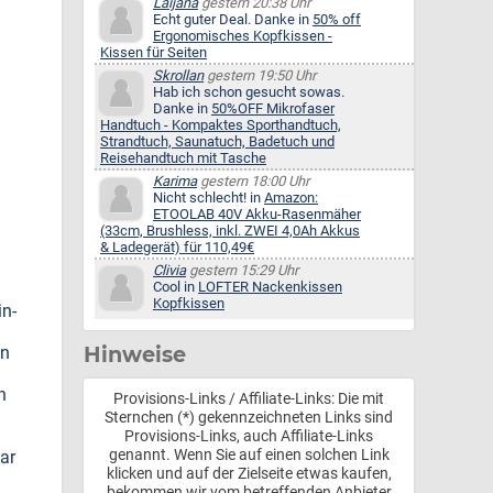
Laijana
gestern 20:38 Uhr
Echt guter Deal. Danke in
50% off
Ergonomisches Kopfkissen -
Kissen für Seiten
Skrollan
gestern 19:50 Uhr
Hab ich schon gesucht sowas.
Danke in
50%OFF Mikrofaser
Handtuch - Kompaktes Sporthandtuch,
Strandtuch, Saunatuch, Badetuch und
Reisehandtuch mit Tasche
Karima
gestern 18:00 Uhr
Nicht schlecht! in
Amazon:
ETOOLAB 40V Akku-Rasenmäher
(33cm, Brushless, inkl. ZWEI 4,0Ah Akkus
& Ladegerät) für 110,49€
Clivia
gestern 15:29 Uhr
Cool in
LOFTER Nackenkissen
Kopfkissen
in-
Hinweise
en
n
Provisions-Links / Affiliate-Links: Die mit
Sternchen (*) gekennzeichneten Links sind
Provisions-Links, auch Affiliate-Links
genannt. Wenn Sie auf einen solchen Link
ar
klicken und auf der Zielseite etwas kaufen,
bekommen wir vom betreffenden Anbieter