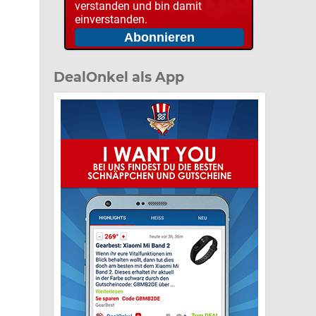
verstanden und bin damit
einverstanden.
DealOnkel als App