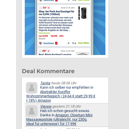
Deal Kommentare
Tanita
heute 08:06 Uhr
Kann ich selber nur empfehlen in
Abstrakter Kurzflor
Wohnzimmerteppich | 24,64 € statt 29,99 €
(-18%) Amazon
Vienne
gestern 21:18 Uhr
Hab ich schon gesucht sowas.
Danke in
Amazon: Clowturn Mini
Massagepistole (ultraleicht, nur 230g,
ideal für unterwegs) für 17,99€