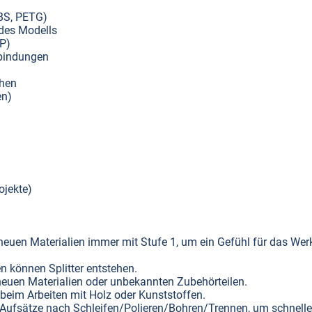
ABS, PETG)
des Modells
P)
rbindungen
chen
en)
ojekte)
 neuen Materialien immer mit Stufe 1, um ein Gefühl für das We
en können Splitter entstehen.
neuen Materialien oder unbekannten Zubehörteilen.
beim Arbeiten mit Holz oder Kunststoffen.
e Aufsätze nach Schleifen/Polieren/Bohren/Trennen, um schnelle