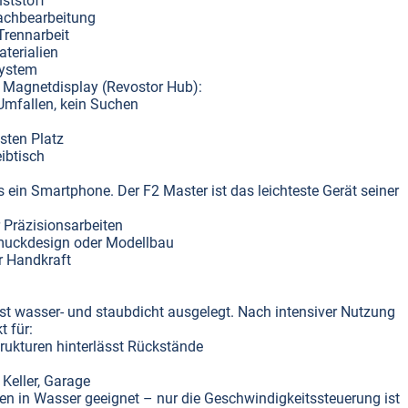
ststoff
Nachbearbeitung
Trennarbeit
terialien
system
e Magnetdisplay (Revostor Hub):
 Umfallen, kein Suchen
sten Platz
ibtisch
s ein Smartphone. Der F2 Master ist das leichteste Gerät seiner
 Präzisionsarbeiten
hmuckdesign oder Modellbau
r Handkraft
ist wasser- und staubdicht ausgelegt. Nach intensiver Nutzung
 für:
rukturen hinterlässt Rückstände
Keller, Garage
en in Wasser geeignet – nur die Geschwindigkeitssteuerung ist