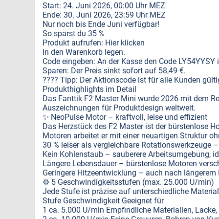
Start: 24. Juni 2026, 00:00 Uhr MEZ
Ende: 30. Juni 2026, 23:59 Uhr MEZ
Nur noch bis Ende Juni verfügbar!
So sparst du 35 %
Produkt aufrufen: Hier klicken
In den Warenkorb legen.
Code eingeben: An der Kasse den Code LY54YYSY in
Sparen: Der Preis sinkt sofort auf 58,49 €.
???? Tipp: Der Aktionscode ist für alle Kunden gülti
Produkthighlights im Detail
Das Fanttik F2 Master Mini wurde 2026 mit dem R
Auszeichnungen für Produktdesign weltweit.
✨ NeoPulse Motor – kraftvoll, leise und effizient
Das Herzstück des F2 Master ist der bürstenlose H
Motoren arbeitet er mit einer neuartigen Struktur o
30 % leiser als vergleichbare Rotationswerkzeuge 
Kein Kohlenstaub – sauberere Arbeitsumgebung, ide
Längere Lebensdauer – bürstenlose Motoren versc
Geringere Hitzeentwicklung – auch nach längerem 
⚙️ 5 Geschwindigkeitsstufen (max. 25.000 U/min)
Jede Stufe ist präzise auf unterschiedliche Materi
Stufe Geschwindigkeit Geeignet für
1 ca. 5.000 U/min Empfindliche Materialien, Lacke,