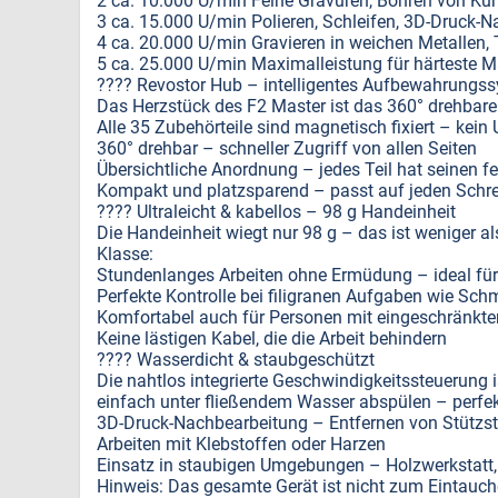
2 ca. 10.000 U/min Feine Gravuren, Bohren von Kun
3 ca. 15.000 U/min Polieren, Schleifen, 3D-Druck-
4 ca. 20.000 U/min Gravieren in weichen Metallen, 
5 ca. 25.000 U/min Maximalleistung für härteste Ma
???? Revostor Hub – intelligentes Aufbewahrungs
Das Herzstück des F2 Master ist das 360° drehbar
Alle 35 Zubehörteile sind magnetisch fixiert – kein
360° drehbar – schneller Zugriff von allen Seiten
Übersichtliche Anordnung – jedes Teil hat seinen fe
Kompakt und platzsparend – passt auf jeden Schre
???? Ultraleicht & kabellos – 98 g Handeinheit
Die Handeinheit wiegt nur 98 g – das ist weniger al
Klasse:
Stundenlanges Arbeiten ohne Ermüdung – ideal für
Perfekte Kontrolle bei filigranen Aufgaben wie Sc
Komfortabel auch für Personen mit eingeschränkte
Keine lästigen Kabel, die die Arbeit behindern
???? Wasserdicht & staubgeschützt
Die nahtlos integrierte Geschwindigkeitssteuerung 
einfach unter fließendem Wasser abspülen – perfekt
3D-Druck-Nachbearbeitung – Entfernen von Stützst
Arbeiten mit Klebstoffen oder Harzen
Einsatz in staubigen Umgebungen – Holzwerkstatt, 
Hinweis: Das gesamte Gerät ist nicht zum Eintauch