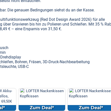
selbst nicht eintauchen.
ösbar. Die genauen Bedingungen siehst du an der Kasse.
Multifunktionswerkzeug (Red Dot Design Award 2026) für alle
über Gravieren bis hin zu Polieren und Schleifen. Mit 35 % Rab
8,49 € – eine Ersparnis von 31,50 €.
äusch
/min
 Drehdisplay
, Schleifen, Bohren, Fräsen, 3D-Druck-Nachbearbeitung
itsleuchte, USB-C
W Akku-
LOFTER Nackenkissen
LOFTER Nackenkisse
llos,
Kopfkissen
Kopfkissen
r 69,50€
l*
Zum Deal*
Zum Deal*