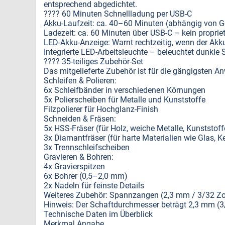
entsprechend abgedichtet.
???? 60 Minuten Schnellladung per USB-C
Akku-Laufzeit: ca. 40–60 Minuten (abhängig von G
Ladezeit: ca. 60 Minuten über USB-C – kein proprie
LED-Akku-Anzeige: Warnt rechtzeitig, wenn der Akku
Integrierte LED-Arbeitsleuchte – beleuchtet dunkle S
???? 35-teiliges Zubehör-Set
Das mitgelieferte Zubehör ist für die gängigsten A
Schleifen & Polieren:
6x Schleifbänder in verschiedenen Körnungen
5x Polierscheiben für Metalle und Kunststoffe
Filzpolierer für Hochglanz-Finish
Schneiden & Fräsen:
5x HSS-Fräser (für Holz, weiche Metalle, Kunststoff
3x Diamantfräser (für harte Materialien wie Glas, K
3x Trennschleifscheiben
Gravieren & Bohren:
4x Gravierspitzen
6x Bohrer (0,5–2,0 mm)
2x Nadeln für feinste Details
Weiteres Zubehör: Spannzangen (2,3 mm / 3/32 Zoll
Hinweis: Der Schaftdurchmesser beträgt 2,3 mm (3
Technische Daten im Überblick
Merkmal Angabe