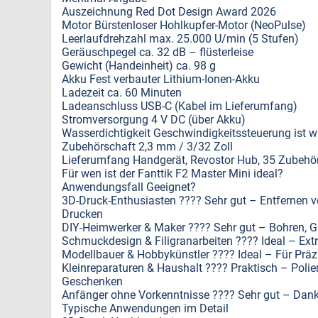
Auszeichnung Red Dot Design Award 2026
Motor Bürstenloser Hohlkupfer-Motor (NeoPulse)
Leerlaufdrehzahl max. 25.000 U/min (5 Stufen)
Geräuschpegel ca. 32 dB – flüsterleise
Gewicht (Handeinheit) ca. 98 g
Akku Fest verbauter Lithium-Ionen-Akku
Ladezeit ca. 60 Minuten
Ladeanschluss USB-C (Kabel im Lieferumfang)
Stromversorgung 4 V DC (über Akku)
Wasserdichtigkeit Geschwindigkeitssteuerung ist w
Zubehörschaft 2,3 mm / 3/32 Zoll
Lieferumfang Handgerät, Revostor Hub, 35 Zubehör
Für wen ist der Fanttik F2 Master Mini ideal?
Anwendungsfall Geeignet?
3D-Druck-Enthusiasten ???? Sehr gut – Entfernen vo
Drucken
DIY-Heimwerker & Maker ???? Sehr gut – Bohren, Gra
Schmuckdesign & Filigranarbeiten ???? Ideal – Ext
Modellbauer & Hobbykünstler ???? Ideal – Für Präz
Kleinreparaturen & Haushalt ???? Praktisch – Poli
Geschenken
Anfänger ohne Vorkenntnisse ???? Sehr gut – Dank 
Typische Anwendungen im Detail