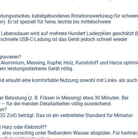
 leistungsstarkes, kabelgebundenes Rotationswerkzeug für schwer
. Er ist speziell für feine, leichte bis mittelschwere
ie Lebensdauer wird auf mehrere Hundert Ladezyklen geschätzt (
schnelle USB-C-Ladung ist das Gerät jedoch schnell wieder
gravieren?
e Aluminium, Messing, Kupfer, Holz, Kunststoff und Harze optimie
ein leistungsstärkeres Gerät nötig.
nd erlaubt eine komfortable Nutzung sowohl mit Links- als auch
r Belastung (z. B. Fräsen in Messing) etwa 30 Minuten. Bei
– für die meisten Detailarbeiten völlig ausreichend.
en?
Zoll) beträgt. Das ist ein verbreiteter Standard für Miniatur-
t Harz oder Klebstoff?
 also vorsichtig unter fließendem Wasser abspülen. Für hartnäc