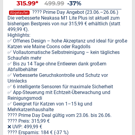
315.99*
499.99
-37%
???? Prime Day Angebot (23.06.–26.06.)
Abgelaufen
Die verbesserte Neakasa M1 Lite Plus ist aktuell zum
bisherigen Bestpreis von nur 315,99 € erhältlich (statt
499,99 €).
Highlights:
✅ Offenes Design – hohe Akzeptanz und ideal für große
Katzen wie Maine Coons oder Ragdolls
✅ Vollautomatische Selbstreinigung – kein tägliches
Schaufeln mehr
✅ Bis zu 14 Tage ohne Entleeren dank großem
Abfallbehälter
✅ Verbesserte Geruchskontrolle und Schutz vor
Urinlecks
✅ 6 intelligente Sensoren für maximale Sicherheit
✅ App-Steuerung mit Echtzeit-Überwachung und
Reinigungsmodi
✅ Geeignet für Katzen von 1–15 kg und
Mehrkatzenhaushalte
???? Prime Day Deal gültig vom 23.06. bis 26.06.
???? Preis: 315,99 €
❌ UVP: 499,99 €
???? Ersparnis: 184 € (-37 %)