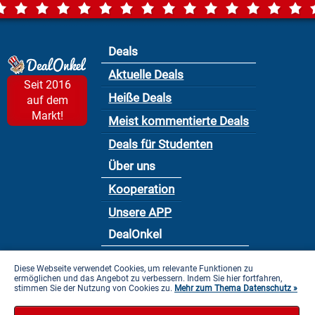
Deals
Aktuelle Deals
Seit 2016
Heiße Deals
auf dem
Markt!
Meist kommentierte Deals
Deals für Studenten
Über uns
Kooperation
Unsere APP
DealOnkel
Nutzungsbedingung
Diese Webseite verwendet Cookies, um relevante Funktionen zu
ermöglichen und das Angebot zu verbessern. Indem Sie hier fortfahren,
Datenschutzbestimmung
stimmen Sie der Nutzung von Cookies zu.
Mehr zum Thema Datenschutz »
Impressum