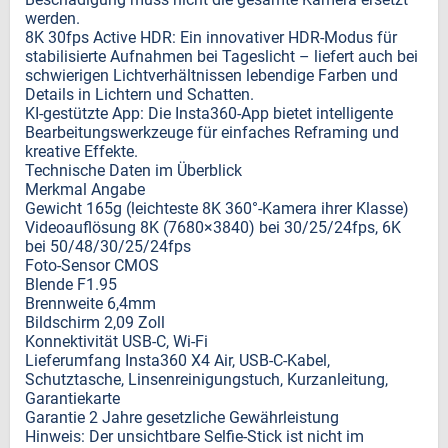
werden.
8K 30fps Active HDR: Ein innovativer HDR-Modus für
stabilisierte Aufnahmen bei Tageslicht – liefert auch bei
schwierigen Lichtverhältnissen lebendige Farben und
Details in Lichtern und Schatten.
KI-gestützte App: Die Insta360-App bietet intelligente
Bearbeitungswerkzeuge für einfaches Reframing und
kreative Effekte.
Technische Daten im Überblick
Merkmal Angabe
Gewicht 165g (leichteste 8K 360°-Kamera ihrer Klasse)
Videoauflösung 8K (7680×3840) bei 30/25/24fps, 6K
bei 50/48/30/25/24fps
Foto-Sensor CMOS
Blende F1.95
Brennweite 6,4mm
Bildschirm 2,09 Zoll
Konnektivität USB-C, Wi-Fi
Lieferumfang Insta360 X4 Air, USB-C-Kabel,
Schutztasche, Linsenreinigungstuch, Kurzanleitung,
Garantiekarte
Garantie 2 Jahre gesetzliche Gewährleistung
Hinweis: Der unsichtbare Selfie-Stick ist nicht im