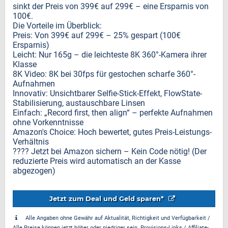
sinkt der Preis von 399€ auf 299€ – eine Ersparnis von
100€.
Die Vorteile im Überblick:
Preis: Von 399€ auf 299€ – 25% gespart (100€
Ersparnis)
Leicht: Nur 165g – die leichteste 8K 360°-Kamera ihrer
Klasse
8K Video: 8K bei 30fps für gestochen scharfe 360°-
Aufnahmen
Innovativ: Unsichtbarer Selfie-Stick-Effekt, FlowState-
Stabilisierung, austauschbare Linsen
Einfach: „Record first, then align“ – perfekte Aufnahmen
ohne Vorkenntnisse
Amazon's Choice: Hoch bewertet, gutes Preis-Leistungs-
Verhältnis
???? Jetzt bei Amazon sichern – Kein Code nötig! (Der
reduzierte Preis wird automatisch an der Kasse
abgezogen)
Jetzt zum Deal und Geld sparen*
Alle Angaben ohne Gewähr auf Aktualität, Richtigkeit und Verfügbarkeit /
Alle Preise können jetzt höher oder niedriger sein. Provisions-Links / Affiliate-