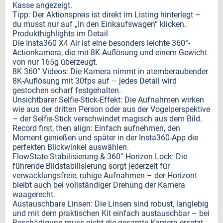
Kasse angezeigt.
Tipp: Der Aktionspreis ist direkt im Listing hinterlegt –
du musst nur auf „In den Einkaufswagen“ klicken.
Produkthighlights im Detail
Die Insta360 X4 Air ist eine besonders leichte 360°-
Actionkamera, die mit 8K-Auflösung und einem Gewicht
von nur 165g überzeugt.
8K 360° Videos: Die Kamera nimmt in atemberaubender
8K-Auflösung mit 30fps auf – jedes Detail wird
gestochen scharf festgehalten.
Unsichtbarer Selfie-Stick-Effekt: Die Aufnahmen wirken
wie aus der dritten Person oder aus der Vogelperspektive
– der Selfie-Stick verschwindet magisch aus dem Bild.
Record first, then align: Einfach aufnehmen, den
Moment genießen und später in der Insta360-App die
perfekten Blickwinkel auswählen.
FlowState Stabilisierung & 360° Horizon Lock: Die
führende Bildstabilisierung sorgt jederzeit für
verwacklungsfreie, ruhige Aufnahmen – der Horizont
bleibt auch bei vollständiger Drehung der Kamera
waagerecht.
Austauschbare Linsen: Die Linsen sind robust, langlebig
und mit dem praktischen Kit einfach austauschbar – bei
Beschädigung muss nicht die gesamte Kamera ersetzt