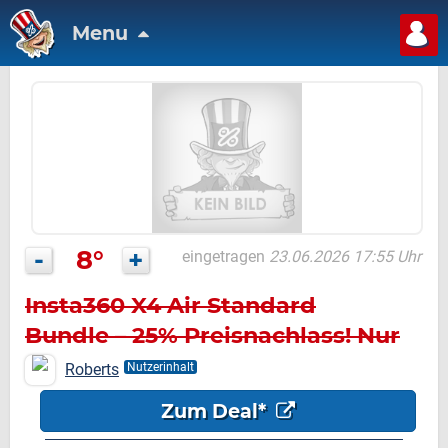
Menu
-
8°
+
eingetragen
23.06.2026 17:55 Uhr
Insta360 X4 Air Standard
Bundle – 25% Preisnachlass! Nur
299€
Roberts
Nutzerinhalt
Zum Deal*