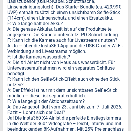
Basiszubehör (USB-C-Kabel, Schutztasche,
Linsenreinigungstuch). Das Starter Bundle (ca. 429,99€
UVP) enthält zusätzlich einen unsichtbaren Selfie-Stick
(114cm), einen Linsenschutz und einen Ersatzakku.
F: Wie lange hält der Akku?
A: Die genaue Akkulaufzeit ist auf der Produktseite
angegeben. Die Kamera unterstützt PD-Schnellladung.
F: Kann ich die Kamera auch für Livestreams nutzen?
A: Ja – über die Insta360-App und die USB-C- oder Wi-Fi-
Verbindung sind Livestreams möglich.
F: Ist die Kamera wasserdicht?
A: Die X4 Air ist nicht von Haus aus wasserdicht. Für
Unterwasseraufnahmen wird ein separates Gehäuse
benötigt.
F: Kann ich den Selfie-Stick-Effekt auch ohne den Stick
nutzen?
A: Der Effekt ist nur mit dem unsichtbaren Selfie-Stick
möglich – dieser ist separat erhältlich.
F: Wie lange gilt der Aktionszeitraum?
A: Das Angebot läuft vom 23. Juni bis zum 7. Juli 2026.
Fazit – Lohnt sich der Deal?
Ja! Die Insta360 X4 Air ist die perfekte Einstiegskamera
in die Welt der 360°-Videografie – leicht, intuitiv und mit
beeindruckenden 8K-Aufnahmen. Mit 25% Preisnachlass