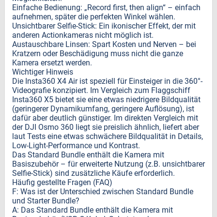
Einfache Bedienung: „Record first, then align“ – einfach
aufnehmen, später die perfekten Winkel wählen.
Unsichtbarer Selfie-Stick: Ein ikonischer Effekt, der mit
anderen Actionkameras nicht möglich ist.
Austauschbare Linsen: Spart Kosten und Nerven – bei
Kratzern oder Beschädigung muss nicht die ganze
Kamera ersetzt werden.
Wichtiger Hinweis
Die Insta360 X4 Air ist speziell für Einsteiger in die 360°-
Videografie konzipiert. Im Vergleich zum Flaggschiff
Insta360 X5 bietet sie eine etwas niedrigere Bildqualität
(geringerer Dynamikumfang, geringere Auflösung), ist
dafür aber deutlich günstiger. Im direkten Vergleich mit
der DJI Osmo 360 liegt sie preislich ähnlich, liefert aber
laut Tests eine etwas schwächere Bildqualität in Details,
Low-Light-Performance und Kontrast.
Das Standard Bundle enthält die Kamera mit
Basiszubehör – für erweiterte Nutzung (z.B. unsichtbarer
Selfie-Stick) sind zusätzliche Käufe erforderlich.
Häufig gestellte Fragen (FAQ)
F: Was ist der Unterschied zwischen Standard Bundle
und Starter Bundle?
A: Das Standard Bundle enthält die Kamera mit