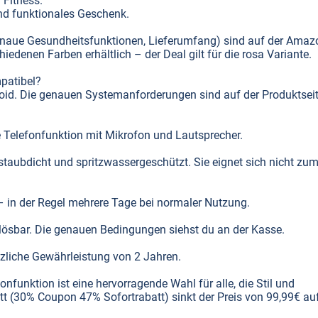
 Fitness.
und funktionales Geschenk.
genaue Gesundheitsfunktionen, Lieferumfang) sind auf der Amaz
iedenen Farben erhältlich – der Deal gilt für die rosa Variante.
patibel?
roid. Die genauen Systemanforderungen sind auf der Produktsei
te Telefonfunktion mit Mikrofon und Lautsprecher.
st staubdicht und spritzwassergeschützt. Sie eignet sich nicht zu
 – in der Regel mehrere Tage bei normaler Nutzung.
nlösbar. Die genauen Bedingungen siehst du an der Kasse.
etzliche Gewährleistung von 2 Jahren.
unktion ist eine hervorragende Wahl für alle, die Stil und
t (30% Coupon 47% Sofortrabatt) sinkt der Preis von 99,99€ au