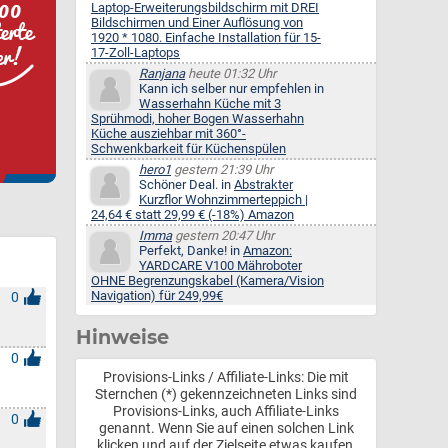
Laptop-Erweiterungsbildschirm mit DREI
Bildschirmen und Einer Auflösung von
1920 * 1080. Einfache Installation für 15-
17-Zoll-Laptops
Ranjana
heute 01:32 Uhr
Kann ich selber nur empfehlen in
Wasserhahn Küche mit 3
Sprühmodi, hoher Bogen Wasserhahn
Küche ausziehbar mit 360°-
Schwenkbarkeit für Küchenspülen
hero1
gestern 21:39 Uhr
Schöner Deal. in
Abstrakter
Kurzflor Wohnzimmerteppich |
24,64 € statt 29,99 € (-18%) Amazon
Imma
gestern 20:47 Uhr
Perfekt, Danke! in
Amazon:
YARDCARE V100 Mähroboter
OHNE Begrenzungskabel (Kamera/Vision
Navigation) für 249,99€
0
Hinweise
0
Provisions-Links / Affiliate-Links: Die mit
Sternchen (*) gekennzeichneten Links sind
Provisions-Links, auch Affiliate-Links
0
genannt. Wenn Sie auf einen solchen Link
klicken und auf der Zielseite etwas kaufen,