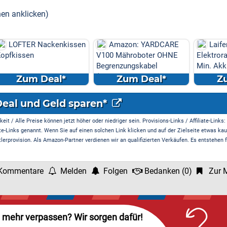
hen anklicken)
enkissen
Amazon: YARDCARE
Laifen P3 (Nebelblau)
V100 Mähroboter OHNE
Elektrorasierer Bundle: 1
Begrenzungskabel
Min. Akku, USB-C ...
(Kamera/Visi...
l*
Zum Deal*
Zum Deal*
Deal und Geld sparen*
it / Alle Preise können jetzt höher oder niedriger sein. Provisions-Links / Affiliate-Links:
te-Links genannt. Wenn Sie auf einen solchen Link klicken und auf der Zielseite etwas kau
rprovision. Als Amazon-Partner verdienen wir an qualifizierten Verkäufen. Es entstehen f
Kommentare
Melden
Folgen
Bedanken
(
0
)
Zur M
l mehr verpassen? Wir sorgen dafür!