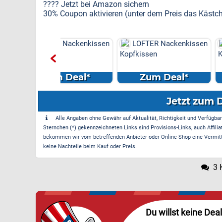
???? Jetzt bei Amazon sichern
30% Coupon aktivieren (unter dem Preis das Kästc
R Nackenkissen
LOFTER Nackenkissen
LOFTER Nack
en
Kopfkissen
Kopfkissen
m Deal*
Zum Deal*
Zum Dea
Jetzt zum 
Alle Angaben ohne Gewähr auf Aktualität, Richtigkeit und Verfügbarke
Sternchen (*) gekennzeichneten Links sind Provisions-Links, auch Affilia
bekommen wir vom betreffenden Anbieter oder Online-Shop eine Vermittle
keine Nachteile beim Kauf oder Preis.
3 
Du willst keine Dea