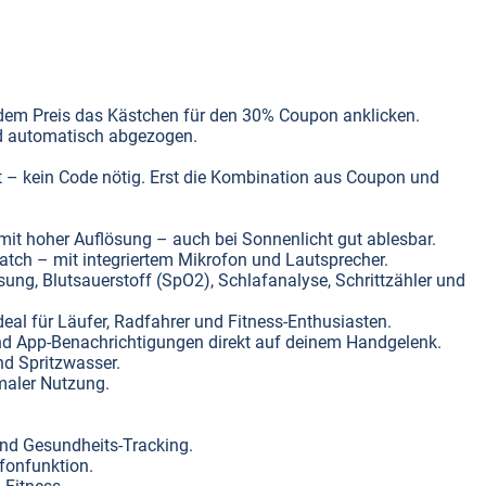
 dem Preis das Kästchen für den 30% Coupon anklicken.
rd automatisch abgezogen.
rt – kein Code nötig. Erst die Kombination aus Coupon und
mit hoher Auflösung – auch bei Sonnenlicht gut ablesbar.
watch – mit integriertem Mikrofon und Lautsprecher.
ung, Blutsauerstoff (SpO2), Schlafanalyse, Schrittzähler und
eal für Läufer, Radfahrer und Fitness-Enthusiasten.
und App-Benachrichtigungen direkt auf deinem Handgelenk.
nd Spritzwasser.
maler Nutzung.
und Gesundheits-Tracking.
fonfunktion.