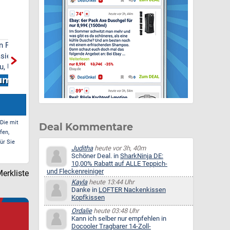
Docooler Tragbarer 14-
Wasserhahn Küche mit
00
Zoll-Laptop-
3 Sprühmodi, hoher Bogen
Run
Erweiterungsbildschirm mit
Wasserhahn Küche ausz...
Ada
DREI B...
Ant
Zum Deal*
Zum Deal*
 Die mit
Deal Kommentare
fen,
ür Sie
Juditha
heute vor 3h, 40m
Schöner Deal. in
SharkNinja DE:
10,00% Rabatt auf ALLE Teppich-
und Fleckenreiniger
erkliste
Kayla
heute 13:44 Uhr
Danke in
LOFTER Nackenkissen
Kopfkissen
Ordalie
heute 03:48 Uhr
Kann ich selber nur empfehlen in
Docooler Tragbarer 14-Zoll-