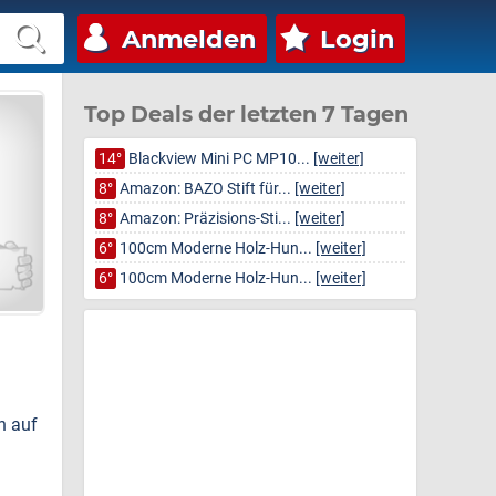
Anmelden
Login
Top Deals der letzten 7 Tagen
14°
Blackview Mini PC MP10...
[weiter]
8°
Amazon: BAZO Stift für...
[weiter]
8°
Amazon: Präzisions-Sti...
[weiter]
6°
100cm Moderne Holz-Hun...
[weiter]
6°
100cm Moderne Holz-Hun...
[weiter]
h auf