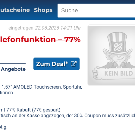
utscheine
Shops
eingetragen
22.06.2026 14:21 Uhr
efonfunktion – 77%
Zum Deal*
 Angebote
 1,57" AMOLED Touchscreen, Sportuhr,
tionen.
mt 77% Rabatt (77€ gespart)
matisch an der Kasse abgezogen, der 30% Coupon muss zusätzlic
tig.