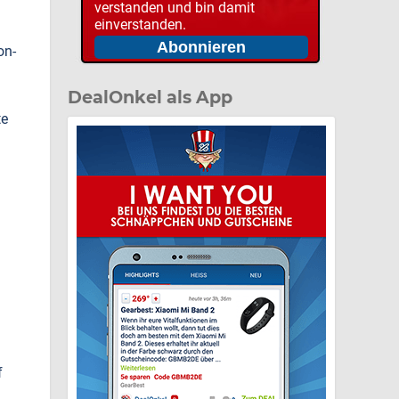
verstanden und bin damit
einverstanden.
on-
DealOnkel als App
te
m
f