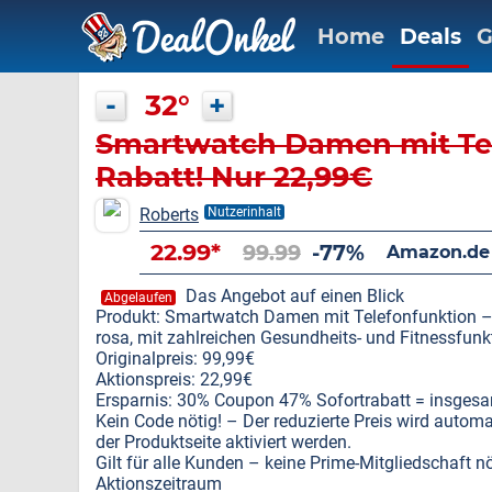
Home
Deals
G
-
32°
+
Smartwatch Damen mit Tel
Rabatt! Nur 22,99€
Roberts
Nutzerinhalt
22.99*
99.99
-77%
Amazon.de
Das Angebot auf einen Blick
Abgelaufen
Produkt: Smartwatch Damen mit Telefonfunktion –
rosa, mit zahlreichen Gesundheits- und Fitnessfunk
Originalpreis: 99,99€
Aktionspreis: 22,99€
Ersparnis: 30% Coupon 47% Sofortrabatt = insgesa
Kein Code nötig! – Der reduzierte Preis wird auto
der Produktseite aktiviert werden.
Gilt für alle Kunden – keine Prime-Mitgliedschaft nö
Aktionszeitraum