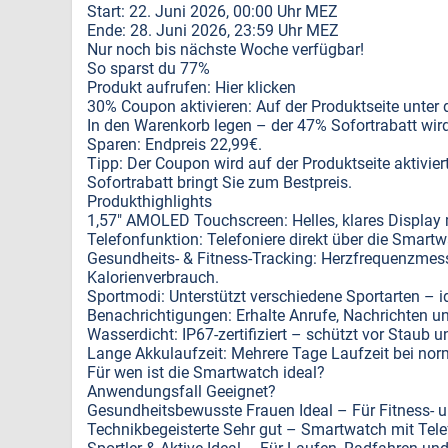
Start: 22. Juni 2026, 00:00 Uhr MEZ
Ende: 28. Juni 2026, 23:59 Uhr MEZ
Nur noch bis nächste Woche verfügbar!
So sparst du 77%
Produkt aufrufen: Hier klicken
30% Coupon aktivieren: Auf der Produktseite unter
In den Warenkorb legen – der 47% Sofortrabatt wi
Sparen: Endpreis 22,99€.
Tipp: Der Coupon wird auf der Produktseite aktivie
Sofortrabatt bringt Sie zum Bestpreis.
Produkthighlights
1,57" AMOLED Touchscreen: Helles, klares Display 
Telefonfunktion: Telefoniere direkt über die Smart
Gesundheits- & Fitness-Tracking: Herzfrequenzmess
Kalorienverbrauch.
Sportmodi: Unterstützt verschiedene Sportarten – id
Benachrichtigungen: Erhalte Anrufe, Nachrichten 
Wasserdicht: IP67-zertifiziert – schützt vor Staub u
Lange Akkulaufzeit: Mehrere Tage Laufzeit bei nor
Für wen ist die Smartwatch ideal?
Anwendungsfall Geeignet?
Gesundheitsbewusste Frauen Ideal – Für Fitness- 
Technikbegeisterte Sehr gut – Smartwatch mit Tele