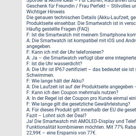
Sportler & Aktive Ideal – Für Laufen, Radfahren und
Geschenk für Freundin / Frau Perfekt – Stilvolles 
Wichtiger Hinweis
Die genauen technischen Details (Akku-Laufzeit, 
Produktseite einsehbar. Die Smartwatch ist in versch
Häufig gestellte Fragen (FAQ)
F: Ist die Smartwatch mit meinem Smartphone kom
A: Die Smartwatch ist kompatibel mit iOS und And
angegeben.
F: Kann ich mit der Uhr telefonieren?
A: Ja – die Smartwatch verfügt über eine integrier
F: Ist die Uhr wasserdicht?
A: Die Uhr ist IP67-zertifiziert – das bedeutet sie i
Schwimmen.
F: Wie lange hält der Akku?
A: Die Laufzeit ist auf der Produktseite angegeben
F: Kann ich den Coupon mehrmals nutzen?
A: In der Regel ist der Coupon pro Kunde einmal ei
F: Wie lange gilt die gesetzliche Gewährleistung?
A: Für dieses Produkt gilt innerhalb der EU die ges
Fazit – Lohnt sich der Deal?
Ja! Die Smartwatch mit AMOLED-Display und Telefonf
Funktionalität kombinieren möchten. Mit 77% Rabat
22,99€ – eine Ersparnis von 77€.