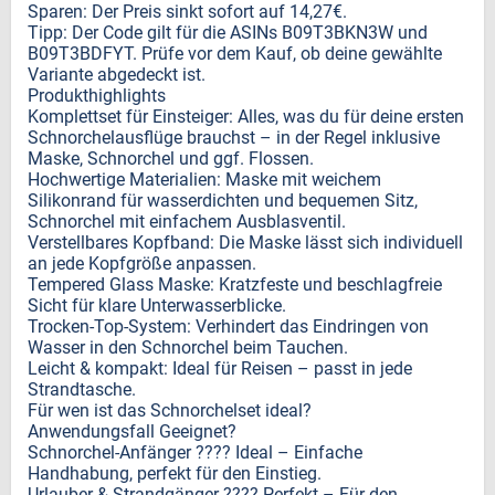
Sparen: Der Preis sinkt sofort auf 14,27€.
Tipp: Der Code gilt für die ASINs B09T3BKN3W und
B09T3BDFYT. Prüfe vor dem Kauf, ob deine gewählte
Variante abgedeckt ist.
Produkthighlights
Komplettset für Einsteiger: Alles, was du für deine ersten
Schnorchelausflüge brauchst – in der Regel inklusive
Maske, Schnorchel und ggf. Flossen.
Hochwertige Materialien: Maske mit weichem
Silikonrand für wasserdichten und bequemen Sitz,
Schnorchel mit einfachem Ausblasventil.
Verstellbares Kopfband: Die Maske lässt sich individuell
an jede Kopfgröße anpassen.
Tempered Glass Maske: Kratzfeste und beschlagfreie
Sicht für klare Unterwasserblicke.
Trocken-Top-System: Verhindert das Eindringen von
Wasser in den Schnorchel beim Tauchen.
Leicht & kompakt: Ideal für Reisen – passt in jede
Strandtasche.
Für wen ist das Schnorchelset ideal?
Anwendungsfall Geeignet?
Schnorchel-Anfänger ???? Ideal – Einfache
Handhabung, perfekt für den Einstieg.
Urlauber & Strandgänger ???? Perfekt – Für den