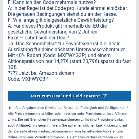
F: Kann ich den Code mehrmals nutzen?
A: In der Regel ist der Code pro Kunde einmal einlösbar.
Die genauen Bedingungen siehst du an der Kasse.
F: Wie lange gilt die gesetzliche Gewährleistung?
A: Für dieses Produkt gilt innerhalb der EU die
gesetzliche Gewährleistung von 2 Jahren.
Fazit – Lohnt sich der Deal?
Ja! Das Schnorchelset für Erwachsene ist die ideale
Ausrüstung für deine nächsten Unterwasserabenteuer.
Mit 40% Rabatt (Code: MXFWYG3P) und einem
Aktionspreis von nur 14,27€ (statt 23,79€) sparst du fast
10€.
???? Jetzt bei Amazon sichern
Code: MXFWYG3P
Jetzt zum Deal und Geld sparen*
Alle Angaben ohne Gewähr auf Aktualität, Richtigkeit und Verfügbarkeit /
Alle Preise können jetzt höher oder niedriger sein. Provisions-Links / Affiliate-
Links: Die mit Sternchen (*) gekennzeichneten Links sind Provisions-Links,
auch Affiliate-Links genannt. Wenn Sie auf einen solchen Link klicken und auf
der Zielseite etwas kaufen, bekommen wir vom betreffenden Anbieter oder
Online-Shop eine Vermittlerprovision. Als Amazon-Partner verdienen wir an