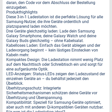
daran, den Code vor dem Abschluss der Bestellung
einzugeben.
Produkthighlights
Diese 3-in-1 Ladestation ist die perfekte Lösung für alle
Samsung-Nutzer, die ihre Geräte ordentlich und
platzsparend laden möchten.
Drei Geräte gleichzeitig laden: Lade dein Samsung
Galaxy Smartphone, deine Galaxy Watch und deine
Galaxy Buds gleichzeitig – ohne Kabelsalat.
Kabelloses Laden: Einfach das Gerät ablegen und der
Ladevorgang beginnt – kein lästiges Einstecken von
Kabeln mehr.
Kompaktes Design: Die Ladestation nimmt wenig Platz
auf dem Nachttisch oder Schreibtisch ein und sorgt für
eine aufgeräumte Optik.
LED-Anzeigen: Status-LEDs zeigen den Ladezustand der
einzelnen Geräte an – du behältst jederzeit den
Überblick.
Überhitzungsschutz: Integrierte
Sicherheitsmechanismen schützen deine Geräte vor
Überhitzung und Überspannung.
Kompatibilität: Speziell für Samsung-Geräte optimiert,
aber auch mit anderen Qi-kompatiblen Geräten nutzbar.
Für wen ist die Ladestation ideal?