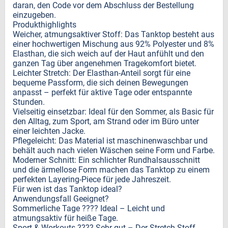
daran, den Code vor dem Abschluss der Bestellung
einzugeben.
Produkthighlights
Weicher, atmungsaktiver Stoff: Das Tanktop besteht aus
einer hochwertigen Mischung aus 92% Polyester und 8%
Elasthan, die sich weich auf der Haut anfühlt und den
ganzen Tag über angenehmen Tragekomfort bietet.
Leichter Stretch: Der Elasthan-Anteil sorgt für eine
bequeme Passform, die sich deinen Bewegungen
anpasst – perfekt für aktive Tage oder entspannte
Stunden.
Vielseitig einsetzbar: Ideal für den Sommer, als Basic für
den Alltag, zum Sport, am Strand oder im Büro unter
einer leichten Jacke.
Pflegeleicht: Das Material ist maschinenwaschbar und
behält auch nach vielen Wäschen seine Form und Farbe.
Moderner Schnitt: Ein schlichter Rundhalsausschnitt
und die ärmellose Form machen das Tanktop zu einem
perfekten Layering-Piece für jede Jahreszeit.
Für wen ist das Tanktop ideal?
Anwendungsfall Geeignet?
Sommerliche Tage ???? Ideal – Leicht und
atmungsaktiv für heiße Tage.
Sport & Workouts ???? Sehr gut – Der Stretch-Stoff