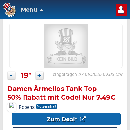
Menu
-
19°
+
eingetragen
07.06.2026 09:03 Uhr
Damen Ärmellos Tank Top –
50% Rabatt mit Code! Nur 7,49€
Roberts
Nutzerinhalt
Zum Deal*