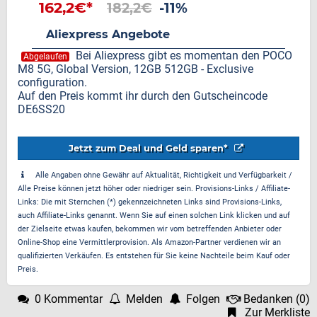
162,2€*
182,2€
-11%
Aliexpress Angebote
Bei Aliexpress gibt es momentan den POCO
Abgelaufen
M8 5G, Global Version, 12GB 512GB - Exclusive
configuration.
Auf den Preis kommt ihr durch den Gutscheincode
DE6SS20
Jetzt zum Deal und Geld sparen*
Alle Angaben ohne Gewähr auf Aktualität, Richtigkeit und Verfügbarkeit /
Alle Preise können jetzt höher oder niedriger sein. Provisions-Links / Affiliate-
Links: Die mit Sternchen (*) gekennzeichneten Links sind Provisions-Links,
auch Affiliate-Links genannt. Wenn Sie auf einen solchen Link klicken und auf
der Zielseite etwas kaufen, bekommen wir vom betreffenden Anbieter oder
Online-Shop eine Vermittlerprovision. Als Amazon-Partner verdienen wir an
qualifizierten Verkäufen. Es entstehen für Sie keine Nachteile beim Kauf oder
Preis.
0 Kommentar
Melden
Folgen
Bedanken
(
0
)
Zur Merkliste