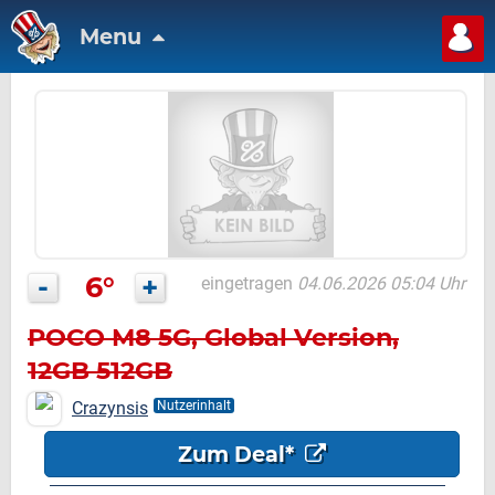
Menu
-
6°
+
eingetragen
04.06.2026 05:04 Uhr
POCO M8 5G, Global Version,
12GB 512GB
Crazynsis
Nutzerinhalt
Zum Deal*