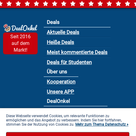
Deals
Aktuelle Deals
Seit 2016
Heiße Deals
auf dem
Markt!
Meist kommentierte Deals
Deals für Studenten
Über uns
Kooperation
Unsere APP
DealOnkel
Nutzungsbedingung
Diese Webseite verwendet Cookies, um relevante Funktionen zu
ermöglichen und das Angebot zu verbessern. Indem Sie hier fortfahren,
Datenschutzbestimmung
stimmen Sie der Nutzung von Cookies zu.
Mehr zum Thema Datenschutz »
Impressum