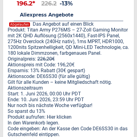
196.2*
226.2
-13%
Aliexpress Angebote
Das Angebot auf einen Blick
Abgelaufen
Produkt: Titan Army P276MS – 27-Zoll Gaming Monitor
mit 2K QHD Auflösung (2560x1440), Fast-IPS Panel,
275Hz Overclock (240Hz nativ), 1ms MPRT, HDR1000,
1200nits Spitzenhelligkeit, QD Mini-LED Technologie, ca.
180 lokale Dimmzonen, farbgenaues Panel.
Originalpreis:
226,20€
Aktionspreis mit Code: 196,20€
Ersparnis: 13% Rabatt (30€ gespart)
Aktionscode: DE6SS30 (für alle gültig)
Gilt für alle Kunden – keine Mitgliedschaft nötig.
Aktionszeitraum
Start: 1. Juni 2026, 00:00 Uhr PDT
Ende: 10. Juni 2026, 23:59 Uhr PDT
Nur noch bis nächste Woche verfügbar!
So sparst du 13%
Produkt aufrufen: Hier klicken
In den Warenkorb legen.
Code eingeben: An der Kasse den Code DE6SS30 in das
Gutscheinfeld eintippen.