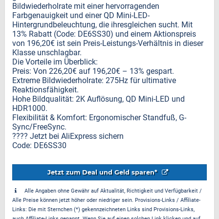
Bildwiederholrate mit einer hervorragenden
Farbgenauigkeit und einer QD Mini-LED-
Hintergrundbeleuchtung, die ihresgleichen sucht. Mit
13% Rabatt (Code: DE6SS30) und einem Aktionspreis
von 196,20€ ist sein Preis-Leistungs-Verhältnis in dieser
Klasse unschlagbar.
Die Vorteile im Überblick:
Preis: Von 226,20€ auf 196,20€ – 13% gespart.
Extreme Bildwiederholrate: 275Hz für ultimative
Reaktionsfähigkeit.
Hohe Bildqualität: 2K Auflösung, QD Mini-LED und
HDR1000.
Flexibilität & Komfort: Ergonomischer Standfuß, G-
Sync/FreeSync.
???? Jetzt bei AliExpress sichern
Code: DE6SS30
Jetzt zum Deal und Geld sparen*
Alle Angaben ohne Gewähr auf Aktualität, Richtigkeit und Verfügbarkeit /
Alle Preise können jetzt höher oder niedriger sein. Provisions-Links / Affiliate-
Links: Die mit Sternchen (*) gekennzeichneten Links sind Provisions-Links,
auch Affiliate-Links genannt. Wenn Sie auf einen solchen Link klicken und auf