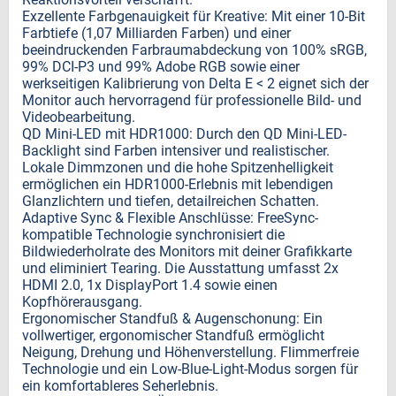
Exzellente Farbgenauigkeit für Kreative: Mit einer 10-Bit
Farbtiefe (1,07 Milliarden Farben) und einer
beeindruckenden Farbraumabdeckung von 100% sRGB,
99% DCI-P3 und 99% Adobe RGB sowie einer
werkseitigen Kalibrierung von Delta E < 2 eignet sich der
Monitor auch hervorragend für professionelle Bild- und
Videobearbeitung.
QD Mini-LED mit HDR1000: Durch den QD Mini-LED-
Backlight sind Farben intensiver und realistischer.
Lokale Dimmzonen und die hohe Spitzenhelligkeit
ermöglichen ein HDR1000-Erlebnis mit lebendigen
Glanzlichtern und tiefen, detailreichen Schatten.
Adaptive Sync & Flexible Anschlüsse: FreeSync-
kompatible Technologie synchronisiert die
Bildwiederholrate des Monitors mit deiner Grafikkarte
und eliminiert Tearing. Die Ausstattung umfasst 2x
HDMI 2.0, 1x DisplayPort 1.4 sowie einen
Kopfhörerausgang.
Ergonomischer Standfuß & Augenschonung: Ein
vollwertiger, ergonomischer Standfuß ermöglicht
Neigung, Drehung und Höhenverstellung. Flimmerfreie
Technologie und ein Low-Blue-Light-Modus sorgen für
ein komfortableres Seherlebnis.