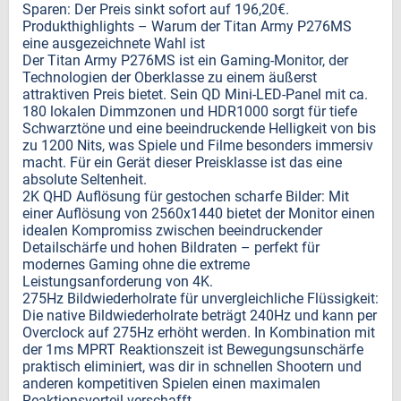
Sparen: Der Preis sinkt sofort auf 196,20€.
Produkthighlights – Warum der Titan Army P276MS
eine ausgezeichnete Wahl ist
Der Titan Army P276MS ist ein Gaming-Monitor, der
Technologien der Oberklasse zu einem äußerst
attraktiven Preis bietet. Sein QD Mini-LED-Panel mit ca.
180 lokalen Dimmzonen und HDR1000 sorgt für tiefe
Schwarztöne und eine beeindruckende Helligkeit von bis
zu 1200 Nits, was Spiele und Filme besonders immersiv
macht. Für ein Gerät dieser Preisklasse ist das eine
absolute Seltenheit.
2K QHD Auflösung für gestochen scharfe Bilder: Mit
einer Auflösung von 2560x1440 bietet der Monitor einen
idealen Kompromiss zwischen beeindruckender
Detailschärfe und hohen Bildraten – perfekt für
modernes Gaming ohne die extreme
Leistungsanforderung von 4K.
275Hz Bildwiederholrate für unvergleichliche Flüssigkeit:
Die native Bildwiederholrate beträgt 240Hz und kann per
Overclock auf 275Hz erhöht werden. In Kombination mit
der 1ms MPRT Reaktionszeit ist Bewegungsunschärfe
praktisch eliminiert, was dir in schnellen Shootern und
anderen kompetitiven Spielen einen maximalen
Reaktionsvorteil verschafft.