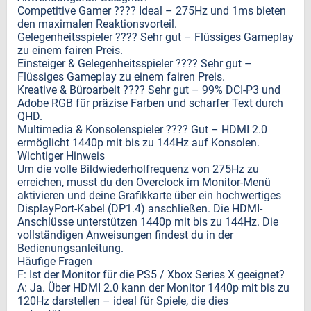
Competitive Gamer ???? Ideal – 275Hz und 1ms bieten
den maximalen Reaktionsvorteil.
Gelegenheitsspieler ???? Sehr gut – Flüssiges Gameplay
zu einem fairen Preis.
Einsteiger & Gelegenheitsspieler ???? Sehr gut –
Flüssiges Gameplay zu einem fairen Preis.
Kreative & Büroarbeit ???? Sehr gut – 99% DCI-P3 und
Adobe RGB für präzise Farben und scharfer Text durch
QHD.
Multimedia & Konsolenspieler ???? Gut – HDMI 2.0
ermöglicht 1440p mit bis zu 144Hz auf Konsolen.
Wichtiger Hinweis
Um die volle Bildwiederholfrequenz von 275Hz zu
erreichen, musst du den Overclock im Monitor-Menü
aktivieren und deine Grafikkarte über ein hochwertiges
DisplayPort-Kabel (DP1.4) anschließen. Die HDMI-
Anschlüsse unterstützen 1440p mit bis zu 144Hz. Die
vollständigen Anweisungen findest du in der
Bedienungsanleitung.
Häufige Fragen
F: Ist der Monitor für die PS5 / Xbox Series X geeignet?
A: Ja. Über HDMI 2.0 kann der Monitor 1440p mit bis zu
120Hz darstellen – ideal für Spiele, die dies