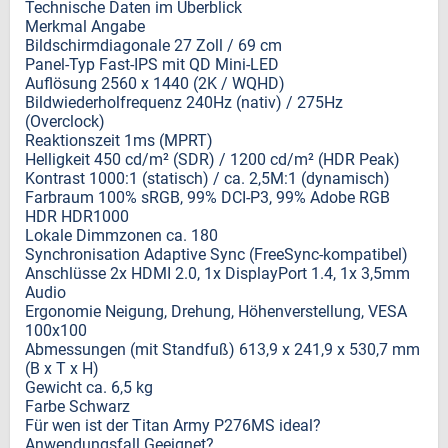
Technische Daten im Überblick
Merkmal Angabe
Bildschirmdiagonale 27 Zoll / 69 cm
Panel-Typ Fast-IPS mit QD Mini-LED
Auflösung 2560 x 1440 (2K / WQHD)
Bildwiederholfrequenz 240Hz (nativ) / 275Hz
(Overclock)
Reaktionszeit 1ms (MPRT)
Helligkeit 450 cd/m² (SDR) / 1200 cd/m² (HDR Peak)
Kontrast 1000:1 (statisch) / ca. 2,5M:1 (dynamisch)
Farbraum 100% sRGB, 99% DCI-P3, 99% Adobe RGB
HDR HDR1000
Lokale Dimmzonen ca. 180
Synchronisation Adaptive Sync (FreeSync-kompatibel)
Anschlüsse 2x HDMI 2.0, 1x DisplayPort 1.4, 1x 3,5mm
Audio
Ergonomie Neigung, Drehung, Höhenverstellung, VESA
100x100
Abmessungen (mit Standfuß) 613,9 x 241,9 x 530,7 mm
(B x T x H)
Gewicht ca. 6,5 kg
Farbe Schwarz
Für wen ist der Titan Army P276MS ideal?
Anwendungsfall Geeignet?