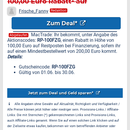
100,00 Euro Rabatt¹ auf
Restposten bei Finanzierung
Frische_Fanny
Redaktion
Zum Deal*
MacTrade: Ihr bekommt, unter Angabe des
Abgelaufen
Aktionscodes:
RP-100FZG
, einen Rabatt in Höhe von
100,00 Euro auf Restposten bei Finanzierung, sofern ihr
auf einen Mindestbestellwert von 200,00 Euro kommt.
Details:
Gutscheincode:
RP-100FZG
Gültig von 01.06. bis 30.06.
Jetzt zum Deal und Geld sparen*
Alle Angaben ohne Gewähr auf Aktualität, Richtigkeit und Verfügbarkeit /
Alle Preise können jetzt höher oder niedriger sein. Provisions-Links / Affiliate-
Links: Die mit Sternchen (*) gekennzeichneten Links sind Provisions-Links,
auch Affiliate-Links genannt. Wenn Sie auf einen solchen Link klicken und auf
der Zielseite etwas kaufen, bekommen wir vom betreffenden Anbieter oder