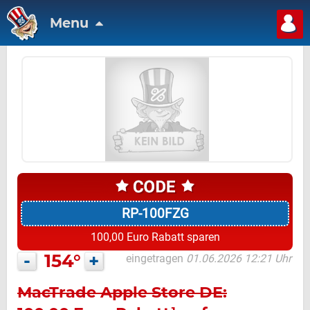
Menu
RP-100FZG
100,00 Euro Rabatt sparen
-
154°
+
eingetragen
01.06.2026 12:21 Uhr
MacTrade Apple Store DE: