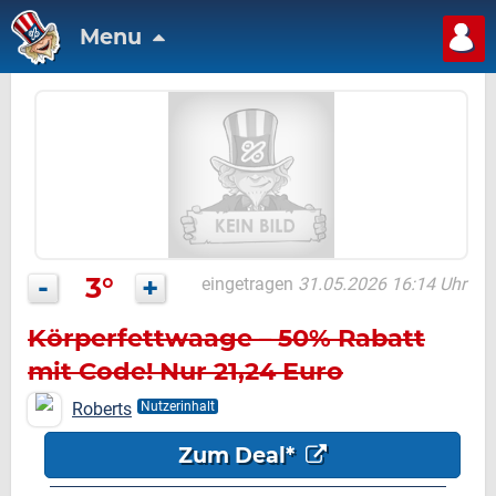
Menu
-
3°
+
eingetragen
31.05.2026 16:14 Uhr
Körperfettwaage – 50% Rabatt
mit Code! Nur 21,24 Euro
Roberts
Nutzerinhalt
Zum Deal*