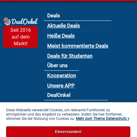
Deals
Aktuelle Deals
Seit 2016
Heiße Deals
auf dem
Markt!
Meist kommentierte Deals
Deals für Studenten
Über uns
Kooperation
Unsere APP
DealOnkel
Nutzungsbedingung
Diese Webseite verwendet Cookies, um relevante Funktionen zu
ermöglichen und das Angebot zu verbessern. Indem Sie hier fortfahren,
Datenschutzbestimmung
stimmen Sie der Nutzung von Cookies zu.
Mehr zum Thema Datenschutz »
Impressum