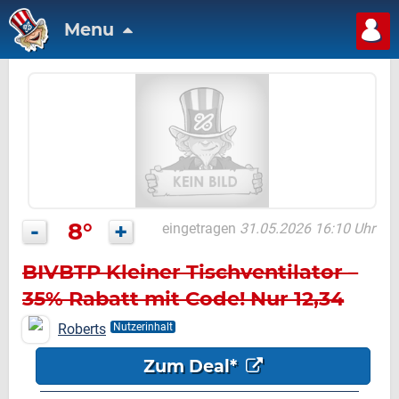
Menu
-
8°
+
eingetragen
31.05.2026 16:10 Uhr
BIVBTP Kleiner Tischventilator –
35% Rabatt mit Code! Nur 12,34
Euro
Roberts
Nutzerinhalt
Zum Deal*