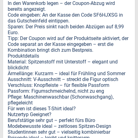
In den Warenkorb legen – der Coupon-Abzug wird
bereits angezeigt.
Code eingeben: An der Kasse den Code SF6HJXSG in
das Gutscheinfeld eintippen.
Sparen: Der Preis sinkt nach beiden Abzügen auf 8,99
Euro.
Tipp: Der Coupon wird auf der Produktseite aktiviert, der
Code separat an der Kasse eingegeben – erst die
Kombination bringt dich zum Bestpreis.
Produktdetails
Material: Spitzenstoff mit Unterstoff – elegant und
blickdicht
Ärmellänge: Kurzarm – ideal für Frühling und Sommer
Ausschnitt: V-Ausschnitt – streckt die Figur optisch
Verschluss: Knopfleiste – für flexible Passform
Passform: Figumschmeichelnd, nicht zu eng
Pflege: Maschinenwaschbar (Schonwaschgang),
pflegeleicht
Für wen ist dieses T-Shirt ideal?
Nutzertyp Geeignet?
Berufstätige sehr gut – perfekt fürs Büro
Modebewusste ideal – zeitloses Spitzen-Design
Studentinnen sehr gut – vielseitig kombinierbar
Reisende ideal – leicht und knitterarm