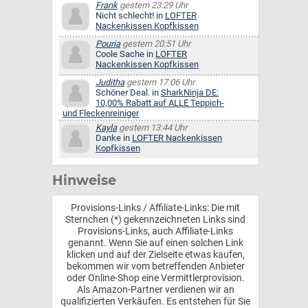
Frank
gestern 23:29 Uhr
Nicht schlecht! in
LOFTER
Nackenkissen Kopfkissen
Pouria
gestern 20:51 Uhr
Coole Sache in
LOFTER
Nackenkissen Kopfkissen
Juditha
gestern 17:06 Uhr
Schöner Deal. in
SharkNinja DE:
10,00% Rabatt auf ALLE Teppich-
und Fleckenreiniger
Kayla
gestern 13:44 Uhr
Danke in
LOFTER Nackenkissen
Kopfkissen
Hinweise
Provisions-Links / Affiliate-Links: Die mit
Sternchen (*) gekennzeichneten Links sind
Provisions-Links, auch Affiliate-Links
genannt. Wenn Sie auf einen solchen Link
klicken und auf der Zielseite etwas kaufen,
bekommen wir vom betreffenden Anbieter
oder Online-Shop eine Vermittlerprovision.
Als Amazon-Partner verdienen wir an
qualifizierten Verkäufen. Es entstehen für Sie