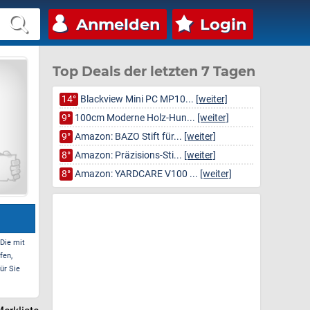
Anmelden
Login
Top Deals der letzten 7 Tagen
14°
Blackview Mini PC MP10...
[weiter]
9°
100cm Moderne Holz-Hun...
[weiter]
9°
Amazon: BAZO Stift für...
[weiter]
8°
Amazon: Präzisions-Sti...
[weiter]
8°
Amazon: YARDCARE V100 ...
[weiter]
 Die mit
fen,
ür Sie