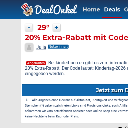
Home
Deals
G
-
29°
+
20% Extra-Rabatt mit Code
Julia
Nutzerinhalt
Bei kinderbuch.eu gibt es zum internati
Abgelaufen
20% Extra-Rabatt. Der Code lautet: Kindertag-2026
eingegeben werden.
Jetzt zum 
Alle Angaben ohne Gewähr auf Aktualität, Richtigkeit und Verfügbarke
Sternchen (*) gekennzeichneten Links sind Provisions-Links, auch Affilia
bekommen wir vom betreffenden Anbieter oder Online-Shop eine Vermittle
keine Nachteile beim Kauf oder Preis.