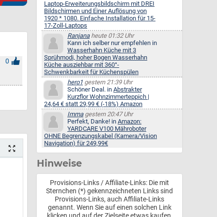
Laptop-Erweiterungsbildschirm mit DREI
Bildschirmen und Einer Auflösung von
1920 * 1080. Einfache Installation für 15-
17-Zoll-Laptops
Ranjana
heute 01:32 Uhr
Kann ich selber nur empfehlen in
Wasserhahn Küche mit 3
Sprühmodi, hoher Bogen Wasserhahn
0
Küche ausziehbar mit 360°-
Schwenkbarkeit für Küchenspülen
hero1
gestern 21:39 Uhr
Schöner Deal. in
Abstrakter
Kurzflor Wohnzimmerteppich |
24,64 € statt 29,99 € (-18%) Amazon
Imma
gestern 20:47 Uhr
Perfekt, Danke! in
Amazon:
YARDCARE V100 Mähroboter
OHNE Begrenzungskabel (Kamera/Vision
Navigation) für 249,99€
Hinweise
Provisions-Links / Affiliate-Links: Die mit
Sternchen (*) gekennzeichneten Links sind
Provisions-Links, auch Affiliate-Links
genannt. Wenn Sie auf einen solchen Link
klicken und auf der Zielseite etwas kaufen,