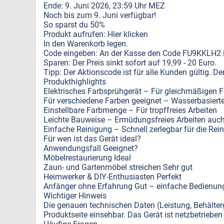
Ende: 9. Juni 2026, 23:59 Uhr MEZ
Noch bis zum 9. Juni verfügbar!
So sparst du 50%
Produkt aufrufen: Hier klicken
In den Warenkorb legen.
Code eingeben: An der Kasse den Code FU9KKLH2 in
Sparen: Der Preis sinkt sofort auf 19,99 - 20 Euro.
Tipp: Der Aktionscode ist für alle Kunden gültig. 
Produkthighlights
Elektrisches Farbsprühgerät – Für gleichmäßigen F
Für verschiedene Farben geeignet – Wasserbasierte 
Einstellbare Farbmenge – Für tropffreies Arbeiten
Leichte Bauweise – Ermüdungsfreies Arbeiten auch 
Einfache Reinigung – Schnell zerlegbar für die R
Für wen ist das Gerät ideal?
Anwendungsfall Geeignet?
Möbelrestaurierung Ideal
Zaun- und Gartenmöbel streichen Sehr gut
Heimwerker & DIY-Enthusiasten Perfekt
Anfänger ohne Erfahrung Gut – einfache Bedienun
Wichtiger Hinweis
Die genauen technischen Daten (Leistung, Behälte
Produktseite einsehbar. Das Gerät ist netzbetriebe