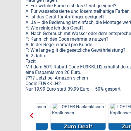
Häufige Fragen
F: Für welche Farben ist das Gerät geeignet?
A: Für wasserbasierte und lösemittelhaltige Farben
F: Ist das Gerät für Anfänger geeignet?
A: Ja – die Bedienung ist einfach, die Montage wer
F: Wie reinige ich das Gerät?
A: Nach Gebrauch mit Wasser oder dem entspreche
F: Kann ich den Code mehrmals nutzen?
A: In der Regel einmal pro Kunde.
F: Wie lange gilt die gesetzliche Gewährleistung?
A: 2 Jahre.
Fazit
Mit dem 50% Rabatt-Code FU9KKLH2 erhältst du da
eine Ersparnis von 20 Euro.
???? Jetzt bei Amazon sichern
Code: FU9KKLH2
Nur 19,99 Euro statt 39,99 Euro – 50% gespart!
R Nackenkissen
LOFTER Nackenkissen
LOFTER Nack
en
Kopfkissen
Kopfkissen
m Deal*
Zum Deal*
Zum Dea