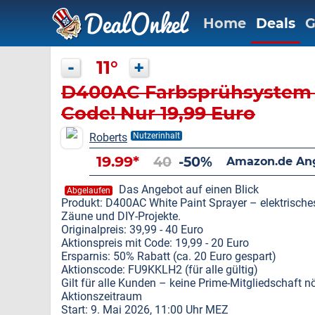
Home
Deals
G
-
11°
+
D400AC Farbsprühsystem 
Code! Nur 19,99 Euro
Roberts
Nutzerinhalt
19.99*
40
-50%
Amazon.de An
Das Angebot auf einen Blick
Abgelaufen
Produkt: D400AC White Paint Sprayer – elektrische
Zäune und DIY-Projekte.
Originalpreis: 39,99 - 40 Euro
Aktionspreis mit Code: 19,99 - 20 Euro
Ersparnis: 50% Rabatt (ca. 20 Euro gespart)
Aktionscode: FU9KKLH2 (für alle gültig)
Gilt für alle Kunden – keine Prime-Mitgliedschaft nö
Aktionszeitraum
Start: 9. Mai 2026, 11:00 Uhr MEZ