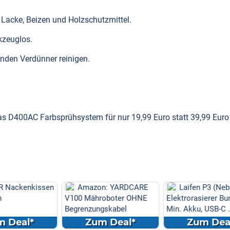
, Lacke, Beizen und Holzschutzmittel.
kzeuglos.
nden Verdünner reinigen.
s D400AC Farbsprühsystem für nur 19,99 Euro statt 39,99 Euro
enkissen
Amazon: YARDCARE
Laifen P3 (Nebelblau)
V100 Mähroboter OHNE
Elektrorasierer Bundle: 1
Begrenzungskabel
Min. Akku, USB-C ...
(Kamera/Visi...
l*
Zum Deal*
Zum Deal*