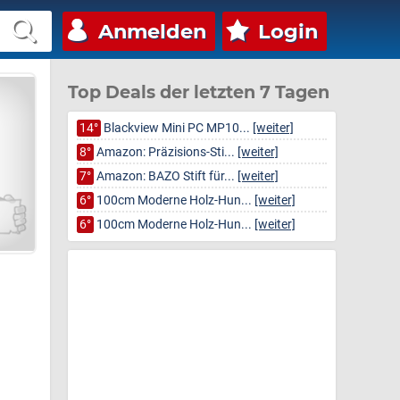
Anmelden
Login
Top Deals der letzten 7 Tagen
14°
Blackview Mini PC MP10...
[weiter]
8°
Amazon: Präzisions-Sti...
[weiter]
7°
Amazon: BAZO Stift für...
[weiter]
6°
100cm Moderne Holz-Hun...
[weiter]
6°
100cm Moderne Holz-Hun...
[weiter]