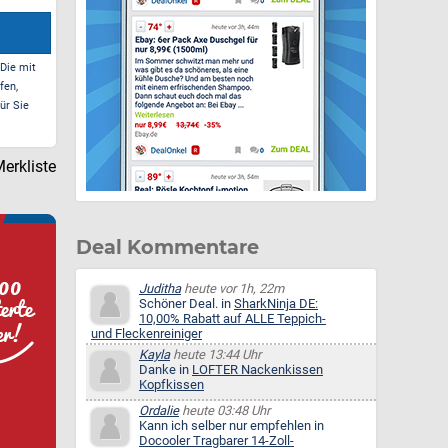
 Die mit
fen,
ür Sie
erkliste
Deal Kommentare
Juditha
heute vor 1h, 22m
Schöner Deal. in
SharkNinja DE:
10,00% Rabatt auf ALLE Teppich-
und Fleckenreiniger
Kayla
heute 13:44 Uhr
Danke in
LOFTER Nackenkissen
Kopfkissen
Ordalie
heute 03:48 Uhr
Kann ich selber nur empfehlen in
Docooler Tragbarer 14-Zoll-