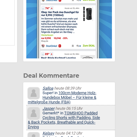
Deal Kommentare
Salloa
heute 08:39 Uhr
Super! in
100cm Moderne Holz-
Hundebox Möbel – Für kleine &
mittelgroße Hunde (FBA)
Jasper
heute 06:15 Uhr
Gemerkt* in
TOMSHOO Padded
Cycling Shorts with Padding, Side
& Back Pockets, Breathable and Quick-
Drying
Kelsey
heute 04:12 Uhr