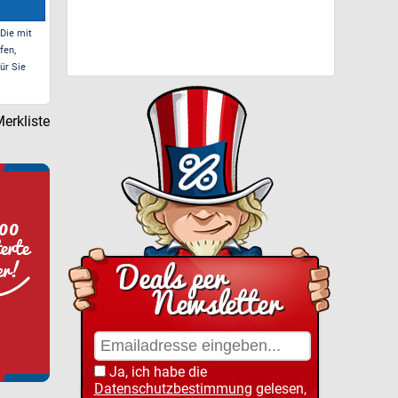
 Die mit
fen,
ür Sie
erkliste
Ja, ich habe die
Datenschutzbestimmung
gelesen,