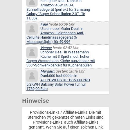
Echt guter Deal. Danke in
Amazon: 45W USB-C
Schnellladegerät (perfekt für Samsung
Galaxy "Super Schnellladen 2.0") für
11,50€
Paul
heute 03:39 Uhr
Ui sehr cool. Guter Deal. in
Amazon: Elektrisches Anti-
Cellulite Handmassagegerät (6
Massageköpfe) für 49,99€
Vienne
heute 02:57 Uhr
Schöner Deal. in
Wasserhahn
Küche mit 3 Sprühmodi, hoher
Bogen Wasserhahn Küche ausziehbar mit
360°-Schwenkbarkeit für Küchenspülen
Margaux
gestern 20:18 Uhr
Dankööö tschöööön in
ALLPOWERS DE: BS5000 PRO
5,2KWH Balcony Solar Power für nur
1789,00 Euro
Hinweise
Provisions-Links / Affiliate-Links: Die mit
Sternchen (*) gekennzeichneten Links sind
Provisions-Links, auch Affiliate-Links
genannt. Wenn Sie auf einen solchen Link