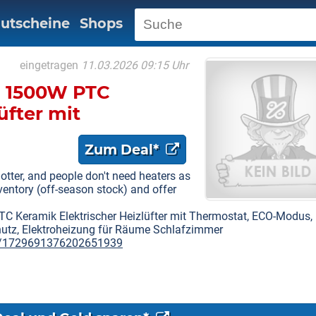
utscheine
Shops
eingetragen
11.03.2026 09:15 Uhr
, 1500W PTC
üfter mit
eiser
Zum Deal*
er, Uberhitzungs
ng für Räume
otter, and people don't need heaters as
ventory (off-season stock) and offer
C Keramik Elektrischer Heizlüfter mit Thermostat, ECO-Modus, 
hutz, Elektroheizung für Räume Schlafzimmer
ct/1729691376202651939