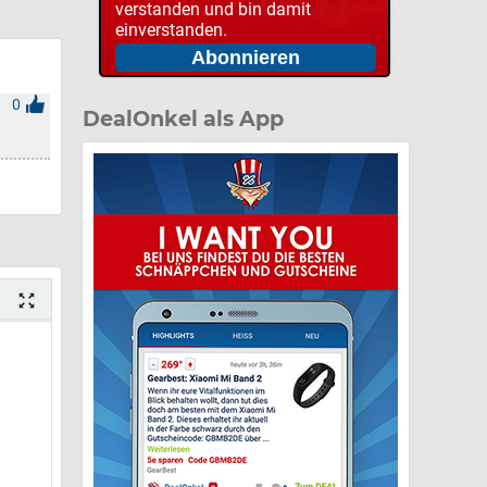
verstanden und bin damit
einverstanden.
0
DealOnkel als App