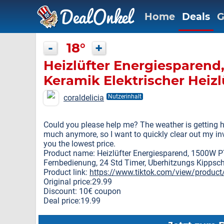
Home
Deals
G
-
18°
+
Heizlüfter Energiesparend
Keramik Elektrischer Heizl
Thermostat, ECO-Modus, L
coraldelicia
Nutzerinhalt
Fernbedienung, 24 Std Tim
Kippschutz, Elektroheizu
Could you please help me? The weather is getting h
much anymore, so I want to quickly clear out my in
Schlafzimmer
you the lowest price.
Product name: Heizlüfter Energiesparend, 1500W PT
Fernbedienung, 24 Std Timer, Uberhitzungs Kippsc
Product link:
https://www.tiktok.com/view/produ
Original price:29.99
Discount: 10€ coupon
Deal price:19.99