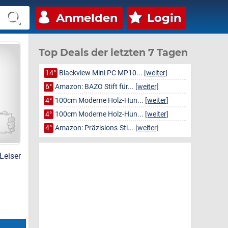
Anmelden
Login
Top Deals der letzten 7 Tagen
14°
Blackview Mini PC MP10...
[weiter]
6°
Amazon: BAZO Stift für...
[weiter]
4°
100cm Moderne Holz-Hun...
[weiter]
4°
100cm Moderne Holz-Hun...
[weiter]
4°
Amazon: Präzisions-Sti...
[weiter]
Leiser