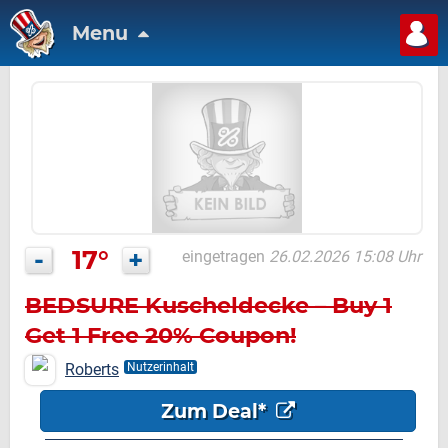
Menu
-
17°
+
eingetragen
26.02.2026 15:08 Uhr
BEDSURE Kuscheldecke – Buy 1
Get 1 Free 20% Coupon!
Roberts
Nutzerinhalt
Zum Deal*