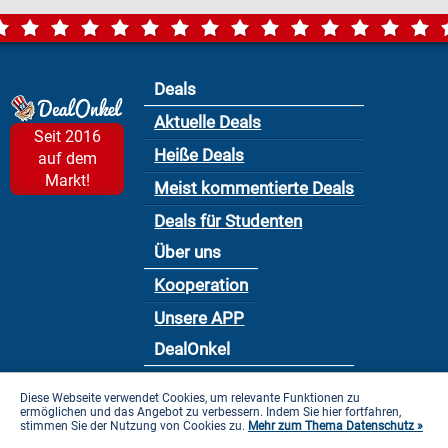
Deals
Aktuelle Deals
Seit 2016
Heiße Deals
auf dem
Markt!
Meist kommentierte Deals
Deals für Studenten
Über uns
Kooperation
Unsere APP
DealOnkel
Nutzungsbedingung
Diese Webseite verwendet Cookies, um relevante Funktionen zu
ermöglichen und das Angebot zu verbessern. Indem Sie hier fortfahren,
Datenschutzbestimmung
stimmen Sie der Nutzung von Cookies zu.
Mehr zum Thema Datenschutz »