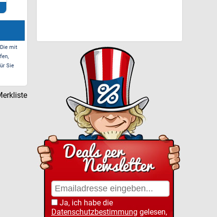
Touchscreen...
10000mAh...
100
Zum Deal*
Zum Deal*
 Die mit
fen,
ür Sie
erkliste
Ja, ich habe die
Datenschutzbestimmung
gelesen,