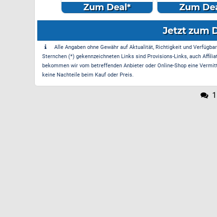
...
10000mAh...
Gemini...
m Deal*
Zum Deal*
Zum Dea
Jetzt zum 
Alle Angaben ohne Gewähr auf Aktualität, Richtigkeit und Verfügbarke
Sternchen (*) gekennzeichneten Links sind Provisions-Links, auch Affilia
bekommen wir vom betreffenden Anbieter oder Online-Shop eine Vermittle
keine Nachteile beim Kauf oder Preis.
1