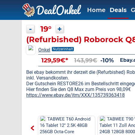
Home
Deals
G
-
19°
+
(Refurbished) Roborock Q
Onkel
Nutzerinhalt
129,59€*
143,99€
-10%
Ebay.
Bei ebay bekommt ihr derzeit die (Refurbished) Ro
inkl. Versandkosten.
Der Gutschein RESTORE26 im Bestellschritt eingeg
Hier finden Sie den Q8 Max zum Preis von 98,09€
https://www.ebay.de/itm/XXX/135739363418
E T60 Android
TABWEE T60 Android
TABWEE T90 
 12" 2.5K 48GB
16 Tablet 12" 2.5K 48GB
Tablet 11 Zoll An
ta-Core
256GB Octa-Core
24GB 128GB 800