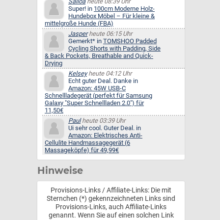
Salloa
heute 08:39 Uhr
Super! in
100cm Moderne Holz-
Hundebox Möbel – Für kleine &
mittelgroße Hunde (FBA)
Jasper
heute 06:15 Uhr
Gemerkt* in
TOMSHOO Padded
Cycling Shorts with Padding, Side
& Back Pockets, Breathable and Quick-
Drying
Kelsey
heute 04:12 Uhr
Echt guter Deal. Danke in
Amazon: 45W USB-C
Schnellladegerät (perfekt für Samsung
Galaxy "Super Schnellladen 2.0") für
11,50€
Paul
heute 03:39 Uhr
Ui sehr cool. Guter Deal. in
Amazon: Elektrisches Anti-
Cellulite Handmassagegerät (6
Massageköpfe) für 49,99€
Hinweise
Provisions-Links / Affiliate-Links: Die mit
Sternchen (*) gekennzeichneten Links sind
Provisions-Links, auch Affiliate-Links
genannt. Wenn Sie auf einen solchen Link