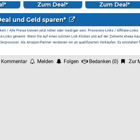
32GB...
l*
Zum Deal*
Zum Deal*
Deal und Geld sparen*
it / Alle Preise können jetzt höher oder niedriger sein. Provisions-Links / Affiliate-Links:
te-Links genannt. Wenn Sie auf einen solchen Link klicken und auf der Zielseite etwas kau
rprovision. Als Amazon-Partner verdienen wir an qualifizierten Verkäufen. Es entstehen f
 Kommentar
Melden
Folgen
Bedanken
(
0
)
Zur M