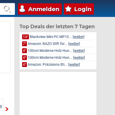
Anmelden
Login
Top Deals der letzten 7 Tagen
14°
Blackview Mini PC MP10...
[weiter]
7°
Amazon: BAZO Stift für...
[weiter]
4°
100cm Moderne Holz-Hun...
[weiter]
4°
100cm Moderne Holz-Hun...
[weiter]
4°
Amazon: Präzisions-Sti...
[weiter]
TABWEE 15,6Zoll
TABWEE T60 Android
ll
Digitaler Bilderrahmen und
16 Tablet 12" 2.5K 48GB
16 
Kalender mit
256GB Octa-Core
256