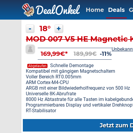
Home
Deals
G
-
18°
+
MOD 007 V5 HE Magnetic 
Unbekann
169,99€*
189,99€
-11%
Schnelle Demontage
Abgelaufen
Kompatibel mit gängigen Magnetschaltern
Voller Bereich RT0.005mm
ARM Cortex-M4-CPU
ARGB mit einer Bildwiederholfrequenz von 500 Hz
Universelle 8K-Abrufrate
8000 Hz Abtastrate für alle Tasten im kabelgebund
Programmierbares Display und vertikaler Drehknop
RT-Stabilisator
Jetzt zum 