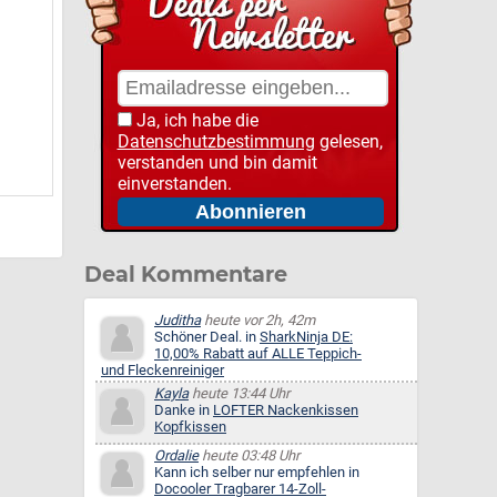
Ja, ich habe die
Datenschutzbestimmung
gelesen,
verstanden und bin damit
einverstanden.
Deal Kommentare
Juditha
heute vor 2h, 42m
Schöner Deal. in
SharkNinja DE:
10,00% Rabatt auf ALLE Teppich-
und Fleckenreiniger
Kayla
heute 13:44 Uhr
Danke in
LOFTER Nackenkissen
Kopfkissen
Ordalie
heute 03:48 Uhr
Kann ich selber nur empfehlen in
Docooler Tragbarer 14-Zoll-