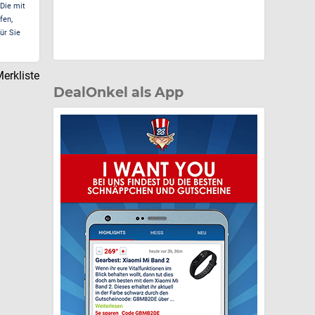
 Die mit
fen,
ür Sie
erkliste
DealOnkel als App