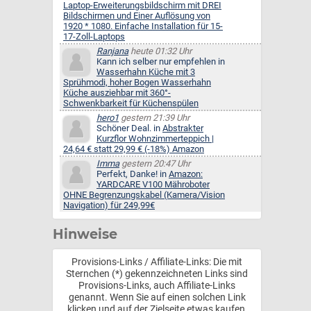
Laptop-Erweiterungsbildschirm mit DREI
Bildschirmen und Einer Auflösung von
1920 * 1080. Einfache Installation für 15-
17-Zoll-Laptops
Ranjana
heute 01:32 Uhr
Kann ich selber nur empfehlen in
Wasserhahn Küche mit 3
Sprühmodi, hoher Bogen Wasserhahn
Küche ausziehbar mit 360°-
Schwenkbarkeit für Küchenspülen
hero1
gestern 21:39 Uhr
Schöner Deal. in
Abstrakter
Kurzflor Wohnzimmerteppich |
24,64 € statt 29,99 € (-18%) Amazon
Imma
gestern 20:47 Uhr
Perfekt, Danke! in
Amazon:
YARDCARE V100 Mähroboter
OHNE Begrenzungskabel (Kamera/Vision
Navigation) für 249,99€
Hinweise
Provisions-Links / Affiliate-Links: Die mit
Sternchen (*) gekennzeichneten Links sind
Provisions-Links, auch Affiliate-Links
genannt. Wenn Sie auf einen solchen Link
klicken und auf der Zielseite etwas kaufen,