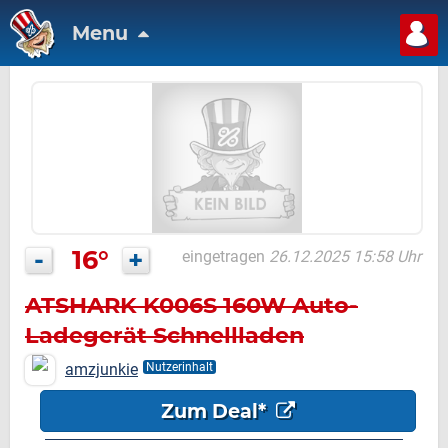
Menu
-
16°
+
eingetragen
26.12.2025 15:58 Uhr
ATSHARK K006S 160W Auto-
Ladegerät Schnellladen
amzjunkie
Nutzerinhalt
Zum Deal*