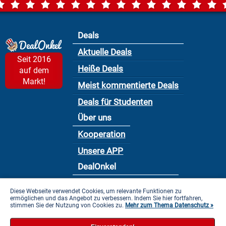
Deals
Aktuelle Deals
Seit 2016
Heiße Deals
auf dem
Markt!
Meist kommentierte Deals
Deals für Studenten
Über uns
Kooperation
Unsere APP
DealOnkel
Nutzungsbedingung
Diese Webseite verwendet Cookies, um relevante Funktionen zu
ermöglichen und das Angebot zu verbessern. Indem Sie hier fortfahren,
Datenschutzbestimmung
stimmen Sie der Nutzung von Cookies zu.
Mehr zum Thema Datenschutz »
Impressum