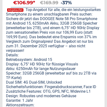
€106.99*
€169.99
-37%
Top-Angebot für alle, die ein leistungsstarkes
Abgelaufen
Smartphone zu einem unschlagbaren Preis suchen:
Sichere dir jetzt das DOOGEE Note 58 Pro Smartphone
mit Android 15, 6250mAh Akku, 32GB 256GB Speicher
(erweiterbar bis 2TB), und einem 6,75" HD 90Hz Display
zum sensationellen Preis von nur 106,99 Euro (statt
169,99 Euro). Das bedeutet eine Ersparnis von 37% im
Vergleich zum Originalpreis! Das Angebot ist nur bis
zum 31. Dezember 2025 verfügbar – also nicht
verpassen!
Details:
Betriebssystem: Android 15
Display: 6,75" HD 90Hz für flüssige Visuals
Akku: 6250mAh für lange Nutzungsdauer
Speicher: 32GB 256GB (erweiterbar auf bis zu 2TB via
TF-Karte)
Dual SIM: 4G Dual-SIM, Unlocked
Sicherheitsfunktionen: Fingerabdruckscanner, Face ID
Zusätzliche Features: OTG, GPS, NFC, Widevine L1
Design: Robustes und modernes Gehäuse
Garantie: 1 Jahr
Aktionszeitraum: