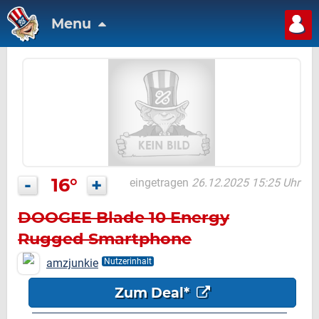
Menu
-
16°
+
eingetragen
26.12.2025 15:25 Uhr
DOOGEE Blade 10 Energy
Rugged Smartphone
amzjunkie
Nutzerinhalt
Zum Deal*