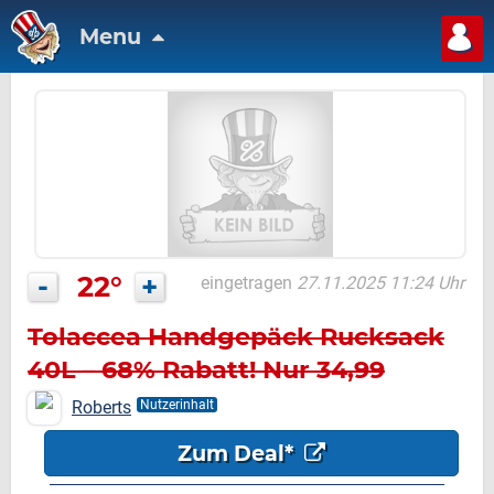
Menu
-
22°
+
eingetragen
27.11.2025 11:24 Uhr
Tolaccea Handgepäck Rucksack
40L – 68% Rabatt! Nur 34,99
Euro!
Roberts
Nutzerinhalt
Zum Deal*