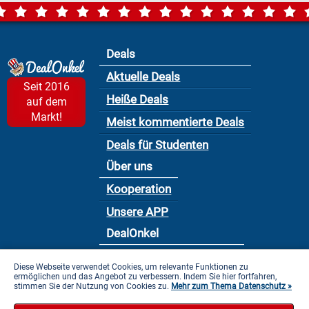
Deals
Aktuelle Deals
Seit 2016
Heiße Deals
auf dem
Markt!
Meist kommentierte Deals
Deals für Studenten
Über uns
Kooperation
Unsere APP
DealOnkel
Nutzungsbedingung
Diese Webseite verwendet Cookies, um relevante Funktionen zu
ermöglichen und das Angebot zu verbessern. Indem Sie hier fortfahren,
Datenschutzbestimmung
stimmen Sie der Nutzung von Cookies zu.
Mehr zum Thema Datenschutz »
Impressum