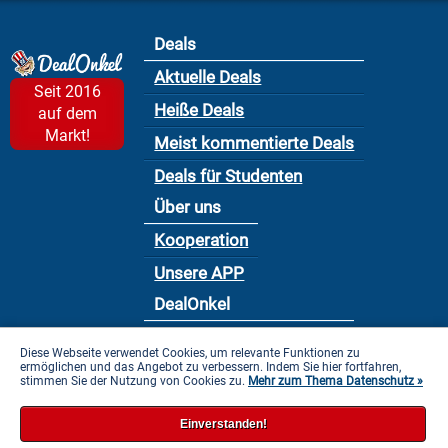
Deals
Aktuelle Deals
Seit 2016
Heiße Deals
auf dem
Markt!
Meist kommentierte Deals
Deals für Studenten
Über uns
Kooperation
Unsere APP
DealOnkel
Nutzungsbedingung
Diese Webseite verwendet Cookies, um relevante Funktionen zu
ermöglichen und das Angebot zu verbessern. Indem Sie hier fortfahren,
Datenschutzbestimmung
stimmen Sie der Nutzung von Cookies zu.
Mehr zum Thema Datenschutz »
Impressum