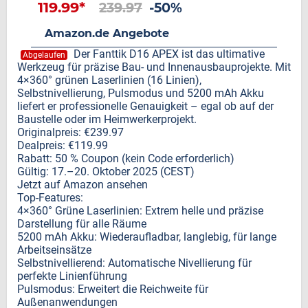
119.99*
239.97
-50%
Amazon.de Angebote
Der Fanttik D16 APEX ist das ultimative
Abgelaufen
Werkzeug für präzise Bau- und Innenausbauprojekte. Mit
4×360° grünen Laserlinien (16 Linien),
Selbstnivellierung, Pulsmodus und 5200 mAh Akku
liefert er professionelle Genauigkeit – egal ob auf der
Baustelle oder im Heimwerkerprojekt.
Originalpreis: €239.97
Dealpreis: €119.99
Rabatt: 50 % Coupon (kein Code erforderlich)
Gültig: 17.–20. Oktober 2025 (CEST)
Jetzt auf Amazon ansehen
Top-Features:
4×360° Grüne Laserlinien: Extrem helle und präzise
Darstellung für alle Räume
5200 mAh Akku: Wiederaufladbar, langlebig, für lange
Arbeitseinsätze
Selbstnivellierend: Automatische Nivellierung für
perfekte Linienführung
Pulsmodus: Erweitert die Reichweite für
Außenanwendungen