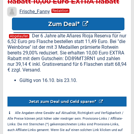
Rabatt 10,00 Euro EXTRA Rabatt
auf den Añares Rioja Reserva
Frische_Fanny
Redaktion
Zum Deal*
Der 6 Jahre alte Añares Rioja Reserva für nur
Abgelaufen
6,52 Euro pro Flasche bestellen statt 11,49 Euro. Bei "die
Weinbörse" ist der mit 3 Medaillen prämierte Rotwein
bereits 29,00% reduziert. Sie erhalten 10,00 Euro EXTRA
Rabatt mit dem Gutschein: DD89MT3RN1 und zahlen
nur 39,14 € inkl. Gratisversand für 6 Flaschen statt 68,94
€ zzgl. Versand.
Gültig von 16.10. bis 23.10.
Jetzt zum Deal und Geld sparen*
Alle Angaben ohne Gewähr auf Aktualität, Richtigkeit und Verfügbarkeit /
Alle Preise können jetzt höher oder niedriger sein. Provisions-Links / Affiliate-
Links: Die mit Sternchen (*) gekennzeichneten Links sind Provisions-Links,
auch Affiliate-Links genannt. Wenn Sie auf einen solchen Link klicken und auf