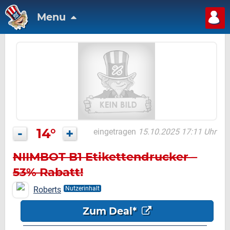
Menu
-
14°
+
eingetragen
15.10.2025 17:11 Uhr
NIIMBOT B1 Etikettendrucker –
53% Rabatt!
Roberts
Nutzerinhalt
Zum Deal*