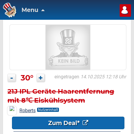
Menu
-
30°
+
eingetragen
14.10.2025 12:18 Uhr
21J IPL Geräte Haarentfernung
mit 8℃ Eiskühlsystem
Roberts
Nutzerinhalt
Zum Deal*