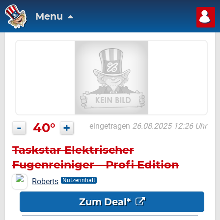
Menu
-
40°
+
eingetragen
26.08.2025 12:26 Uhr
Taskstar Elektrischer
Fugenreiniger – Profi Edition
Roberts
Nutzerinhalt
Zum Deal*