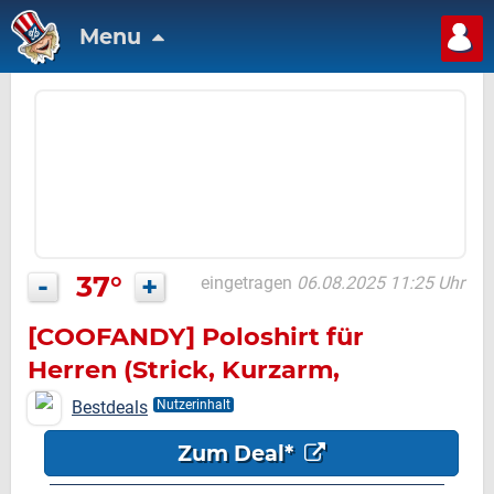
Menu
-
37°
+
eingetragen
06.08.2025 11:25 Uhr
[COOFANDY] Poloshirt für
Herren (Strick, Kurzarm,
Regular Fit) – versch. Farben &
Bestdeals
Nutzerinhalt
Größen – 11,99€
Zum Deal*