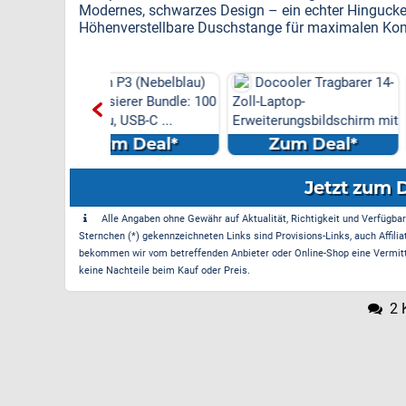
Modernes, schwarzes Design – ein echter Hingucke
Höhenverstellbare Duschstange für maximalen Ko
 P3 (Nebelblau)
Docooler Tragbarer 14-
Wasserhahn K
sierer Bundle: 100
Zoll-Laptop-
3 Sprühmodi, hoh
 USB-C ...
Erweiterungsbildschirm mit
Wasserhahn Küche
DREI B...
m Deal*
Zum Deal*
Zum Dea
Jetzt zum 
Alle Angaben ohne Gewähr auf Aktualität, Richtigkeit und Verfügbarke
Sternchen (*) gekennzeichneten Links sind Provisions-Links, auch Affilia
bekommen wir vom betreffenden Anbieter oder Online-Shop eine Vermittle
keine Nachteile beim Kauf oder Preis.
2 