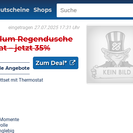
utscheine
Shops
eingetragen
27.07.2025 17:31 Uhr
ralum Regendusche
t – jetzt 35%
Zum Deal*
e Angebote
tset mit Thermostat
-Momente
olle
nglebig