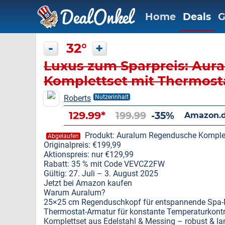
Home
Deals
G
-
32°
+
Luxus zum Sparpreis: Au
Komplettset mit Thermosta
günstiger!
Roberts
Nutzerinhalt
129.99*
199.99
-35%
Amazon.d
Produkt: Auralum Regendusche Komplet
Abgelaufen
Originalpreis: €199,99
Aktionspreis: nur €129,99
Rabatt: 35 % mit Code VEVCZ2FW
Gültig: 27. Juli – 3. August 2025
Jetzt bei Amazon kaufen
Warum Auralum?
25×25 cm Regenduschkopf für entspannende Spa
Thermostat-Armatur für konstante Temperaturkontr
Komplettset aus Edelstahl & Messing – robust & la