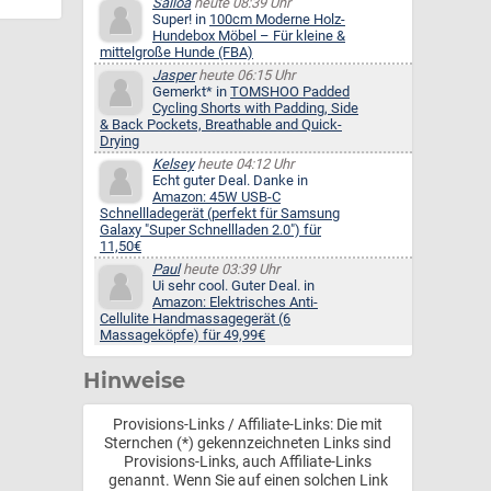
Salloa
heute 08:39 Uhr
Super! in
100cm Moderne Holz-
Hundebox Möbel – Für kleine &
mittelgroße Hunde (FBA)
Jasper
heute 06:15 Uhr
Gemerkt* in
TOMSHOO Padded
Cycling Shorts with Padding, Side
& Back Pockets, Breathable and Quick-
Drying
Kelsey
heute 04:12 Uhr
Echt guter Deal. Danke in
Amazon: 45W USB-C
Schnellladegerät (perfekt für Samsung
Galaxy "Super Schnellladen 2.0") für
11,50€
Paul
heute 03:39 Uhr
Ui sehr cool. Guter Deal. in
Amazon: Elektrisches Anti-
Cellulite Handmassagegerät (6
Massageköpfe) für 49,99€
Hinweise
Provisions-Links / Affiliate-Links: Die mit
Sternchen (*) gekennzeichneten Links sind
Provisions-Links, auch Affiliate-Links
genannt. Wenn Sie auf einen solchen Link