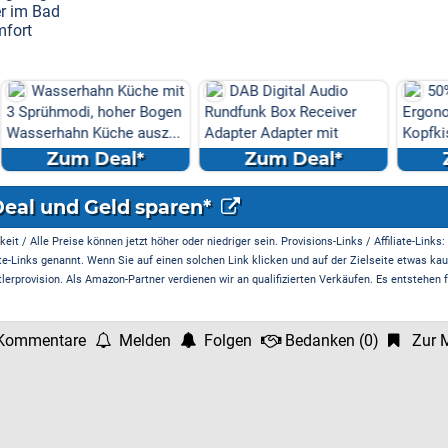
r im Bad
mfort
üche mit
DAB Digital Audio
50% off
er Bogen
Rundfunk Box Receiver
Ergonomisches
 ausz...
Adapter Adapter mit
Kopfkissen - Kissen für
Antenn...
Seiten
l*
Zum Deal*
Zum Deal*
Deal und Geld sparen*
it / Alle Preise können jetzt höher oder niedriger sein. Provisions-Links / Affiliate-Links:
te-Links genannt. Wenn Sie auf einen solchen Link klicken und auf der Zielseite etwas kau
rprovision. Als Amazon-Partner verdienen wir an qualifizierten Verkäufen. Es entstehen f
Kommentare
Melden
Folgen
Bedanken
(
0
)
Zur M