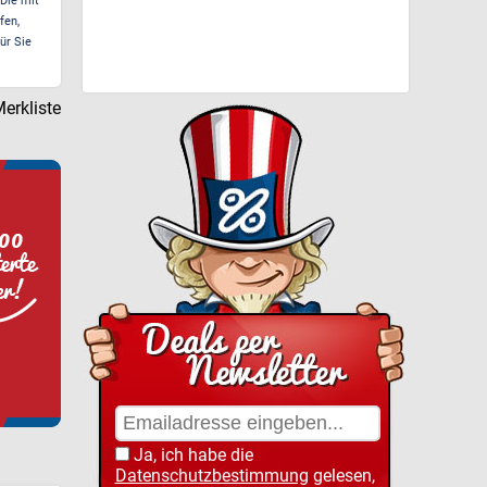
 Die mit
fen,
ür Sie
erkliste
Ja, ich habe die
Datenschutzbestimmung
gelesen,