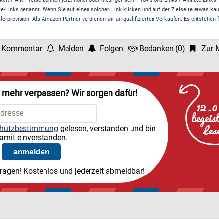
it / Alle Preise können jetzt höher oder niedriger sein. Provisions-Links / Affiliate-Links:
te-Links genannt. Wenn Sie auf einen solchen Link klicken und auf der Zielseite etwas kau
rprovision. Als Amazon-Partner verdienen wir an qualifizierten Verkäufen. Es entstehen f
 Kommentar
Melden
Folgen
Bedanken
(
0
)
Zur M
l mehr verpassen? Wir sorgen dafür!
hutzbestimmung
gelesen, verstanden und bin
amit einverstanden.
tragen! Kostenlos und jederzeit abmeldbar!