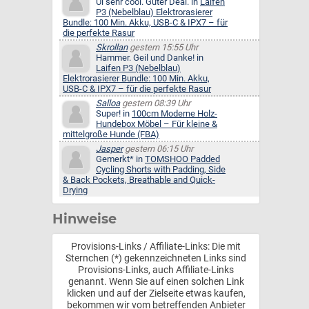
Ui sehr cool. Guter Deal. in
Laifen
P3 (Nebelblau) Elektrorasierer
Bundle: 100 Min. Akku, USB-C & IPX7 – für
die perfekte Rasur
Skrollan
gestern 15:55 Uhr
Hammer. Geil und Danke! in
Laifen P3 (Nebelblau)
Elektrorasierer Bundle: 100 Min. Akku,
USB-C & IPX7 – für die perfekte Rasur
Salloa
gestern 08:39 Uhr
Super! in
100cm Moderne Holz-
Hundebox Möbel – Für kleine &
mittelgroße Hunde (FBA)
Jasper
gestern 06:15 Uhr
Gemerkt* in
TOMSHOO Padded
Cycling Shorts with Padding, Side
& Back Pockets, Breathable and Quick-
Drying
Hinweise
Provisions-Links / Affiliate-Links: Die mit
Sternchen (*) gekennzeichneten Links sind
Provisions-Links, auch Affiliate-Links
genannt. Wenn Sie auf einen solchen Link
klicken und auf der Zielseite etwas kaufen,
bekommen wir vom betreffenden Anbieter