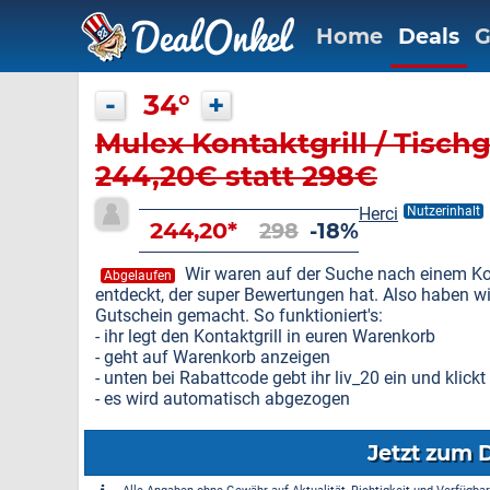
Home
Deals
G
-
34°
+
Mulex Kontaktgrill / Tischg
244,20€ statt 298€
Herci
Nutzerinhalt
244,20*
298
-18%
Wir waren auf der Suche nach einem Kon
Abgelaufen
entdeckt, der super Bewertungen hat. Also haben w
Gutschein gemacht. So funktioniert's:
- ihr legt den Kontaktgrill in euren Warenkorb
- geht auf Warenkorb anzeigen
- unten bei Rabattcode gebt ihr liv_20 ein und klic
- es wird automatisch abgezogen
Jetzt zum 