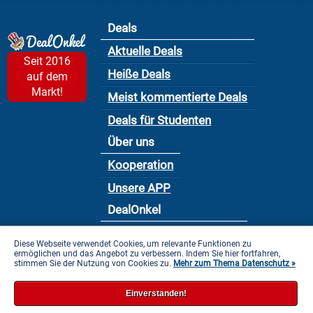
Deals
Aktuelle Deals
Seit 2016
Heiße Deals
auf dem
Markt!
Meist kommentierte Deals
Deals für Studenten
Über uns
Kooperation
Unsere APP
DealOnkel
Nutzungsbedingung
Diese Webseite verwendet Cookies, um relevante Funktionen zu
ermöglichen und das Angebot zu verbessern. Indem Sie hier fortfahren,
Datenschutzbestimmung
stimmen Sie der Nutzung von Cookies zu.
Mehr zum Thema Datenschutz »
Impressum