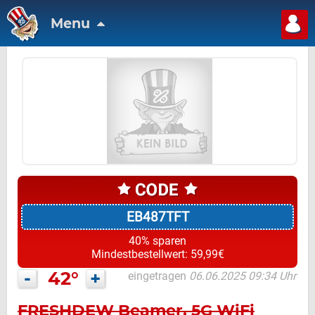
Menu
EB487TFT
40% sparen
Mindestbestellwert: 59,99€
-
42°
+
eingetragen
06.06.2025 09:34 Uhr
FRESHDEW Beamer, 5G WiFi