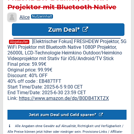
Projektor mit Bluetooth Native
1080P Projektor,26000L LCD
Alice
Nutzerinhalt
Zum Deal*
[Elektrischer Fokus] FRESHDEW Projektor, 5G
Abgelaufen
WiFi Projektor mit Bluetooth Native 1080P Projektor,
26000L LCD-Technologie Heimkino Outdoor/Heimkino
Videoprojektor mit Stativ für iOS/Android/TV Stick
Final price: 59.99€
Original price: 99.99€
Discount: 40% OFF
40% off code : EB487TFT
Start Time/Date: 2025-6-5 9:00 CET
End Time/Date: 2025-6-30 23:59 CET
Link:
https://www.amazon.de/dp/B0DB4TXTZX
Jetzt zum Deal und Geld sparen*
Alle Angaben ohne Gewähr auf Aktualität, Richtigkeit und Verfügbarkeit /
Alle Preise können jetzt höher oder niedriger sein. Provisions-Links / Affiliate-