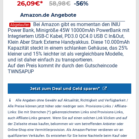
26,09€*
58,98€
-56%
Amazon.de Angebote
Bei Amazon gibt es momentan den INIU
Abgelaufen
Power Bank, Minigröße 45W 10000mAh PowerBank mit
Integriertem USB-C Kabel, PD3.0 QC4.0 USB C In&Out,
Klein Aber Stark Externe Handyakkus. Diese 10.000mAh
Kapazität steckt in einem schlanken Gehäuse, das 25%
kleiner und 15% leichter ist als vergleichbare Modelle,
und ist daher einfach zu transportieren.
Auf den Preis kommt ihr durch den Gutscheincode
TWN5APUP
Jetzt zum Deal und Geld sparen*
Alle Angaben ohne Gewähr auf Aktualität, Richtigkeit und Verfügbarkeit /
Alle Preise können jetzt höher oder niedriger sein. Provisions-Links / Affiliate-
Links: Die mit Sternchen (*) gekennzeichneten Links sind Provisions-Links,
auch Affiliate-Links genannt. Wenn Sie auf einen solchen Link klicken und auf
der Zielseite etwas kaufen, bekommen wir vom betreffenden Anbieter oder
Online-Shop eine Vermittlerprovision. Als Amazon-Partner verdienen wir an
qualifizierten Verkäufen. Es entstehen für Sie keine Nachteile beim Kauf oder